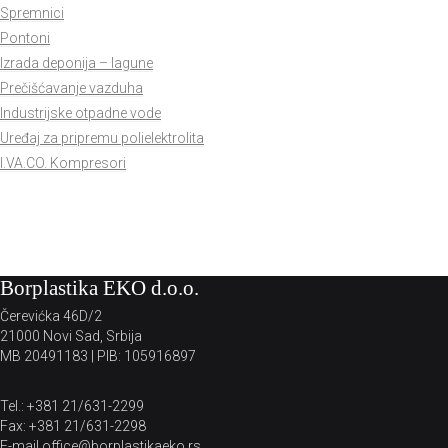
Spremnici
Pontoni
Izrada deponija – lagune
Prečišćavanje vazduha
Industrijske otpadne vode
Uređaj za pripremu polielektrolita
I.VA.CO. Kompresori
Borplastika EKO d.o.o.
Čerevićka 46D/2
21000 Novi Sad, Srbija
MB 20491183 | PIB: 105916897
Tel.: +381 21/631-2299
Fax: +381 21/631-2298
E-mail office@borplastikaeko.rs