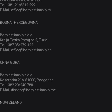
Čerevićka 46D/2, Novi Sad
Tel: +381 21/6312-299
E-Mail: office@borplastikaeko.rs
BOSNA i HERCEGOVINA
Borplastikaeko d.o.o.
Kralja Tvrtka Prvog br. 2, Tuzla
Tel: +387 35/279-122
E-Mail: office@borplastikaeko.ba
CRNA GORA
Borplastikaeko d.o.o.
Kozaračka 21a, 81000, Podgorica
Tel: +382 20/240 780
E-Mail: direktor@borplastikaeko.me
NOVI ZELAND