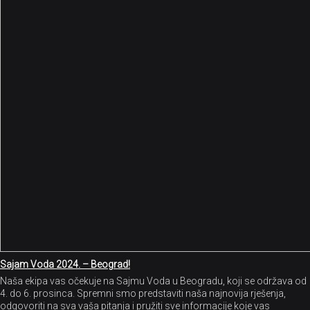
Sajam Voda 2024. – Beograd!
Naša ekipa vas očekuje na Sajmu Voda u Beogradu, koji se održava od
4. do 6. prosinca. Spremni smo predstaviti naša najnovija rješenja,
odgovoriti na sva vaša pitanja i pružiti sve informacije koje vas