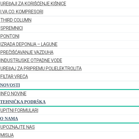
UREĐAJI ZA KORIŠĆENJE KIŠNICE
I.VA.CO. KOMPRESORI
THIRD COLUMN
SPREMNICI
PONTONI
IZRADA DEPONIJA – LAGUNE
PREČIŠĆAVANJE VAZDUHA
INDUSTRIJSKE OTPADNE VODE
UREĐAJ ZA PRIPREMU POLIELEKTROLITA
FILTAR VREĆA
NOVOSTI
INFO NOVINE
TEHNIČKA PODRŠKA
UPITNI FORMULARI
O NAMA
UPOZNAJTE NAS
MISIJA