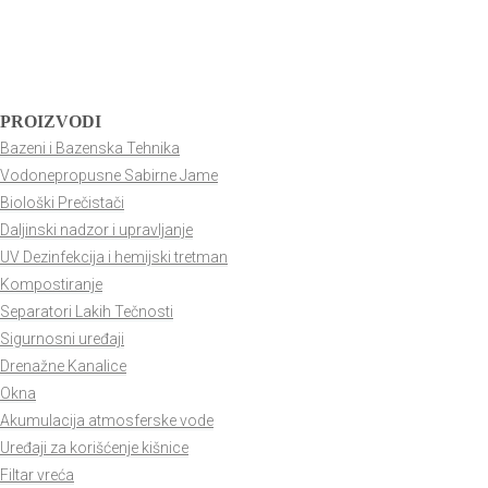
PROIZVODI
Bazeni i Bazenska Tehnika
Vodonepropusne Sabirne Jame
Biološki Prečistači
Daljinski nadzor i upravljanje
UV Dezinfekcija i hemijski tretman
Kompostiranje
Separatori Lakih Tečnosti
Sigurnosni uređaji
Drenažne Kanalice
Okna
Akumulacija atmosferske vode
Uređaji za korišćenje kišnice
Filtar vreća