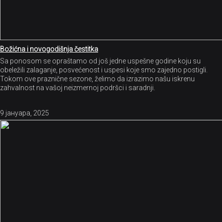
Božićna i novogodišnja čestitka
Sa ponosom se opraštamo od još jedne uspešne godine koju su
obeležili zalaganje, posvećenost i uspesi koje smo zajedno postigli.
Tokom ove praznične sezone, želimo da izrazimo našu iskrenu
zahvalnost na vašoj neizmernoj podršci i saradnji.
9 јануара, 2025