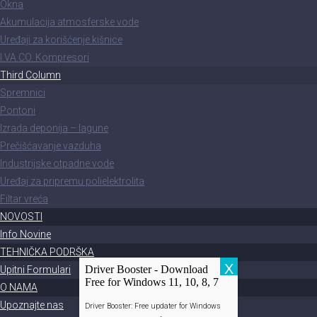
Okna
Akumulacija atmosferske vode
Uređaji za korišćenje kišnice
I.VA.CO. Kompresori
Third Column
Spremnici
Pontoni
Izrada deponija – lagune
Prečišćavanje vazduha
Industrijske otpadne vode
Uređaj za pripremu polielektrolita
Filtar vreća
NOVOSTI
Info Novine
TEHNIČKA PODRŠKA
X
Driver Booster - Download
Upitni Formulari
Free for Windows 11, 10, 8, 7
O NAMA
Upoznajte nas
Driver Booster: Free updater for Windows