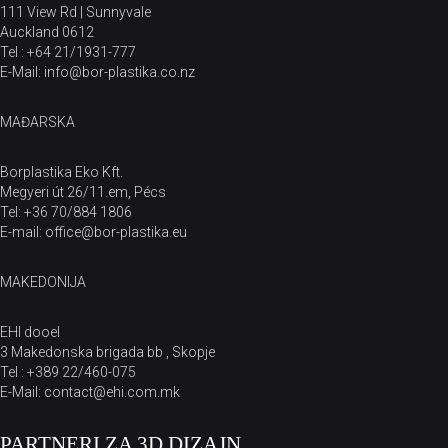
111 View Rd | Sunnyvale
Auckland 0612
Tel : +64 21/1931-777
E-Mail: info@bor-plastika.co.nz
MAĐARSKA
Borplastika Eko Kft.
Megyeri út 26/11.em, Pécs
Tel: +36 70/884 1806
E-mail: office@bor-plastika.eu
MAKEDONIJA
EHI dooel
3 Makedonska brigada bb , Skopje
Tel : +389 22/460-075
E-Mail: contact@ehi.com.mk
PARTNERI ZA 3D DIZAJN