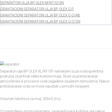
SEPARATORI ULJA BP OLEX M/KF/O/SN
GRAVITACIONI SEPARATORI ULJA BP OLEX G P
GRAVITACIONI SEPARATORI ULJA BP OLEX G O/AB
GRAVITACIONI SEPARATORI ULJA BP OLEX G O/SN
Home
Separatori Lakih Tečnosti
Separatori Ulja
Separatori ulja
BP OLEX XL/KF/SF
Separatori ulja BP OLEX XL/KF/SF namenjeni suza vodoopskrbna
područja za prihvat velike količine mulja. Služe za prečišćavanje
atmosferske ili procesne vode zagađene zauljenim tečnostima. Nakon
prečišćavanja voda se može ispuštati u prirodni recipijent.
Volumen taložnice za mulj: 300×Q (l/s).
Uz predviđene ulazne parametre, zagarantovana količina ulja nakon