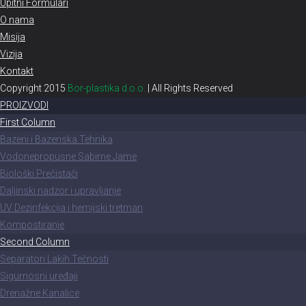
Upitni Formulari
O nama
Misija
Vizija
Kontakt
Copyright 2015
Bor-plastika d.o.o.
| All Rights Reserved
PROIZVODI
First Column
Bazeni i Bazenska Tehnika
Vodonepropusne Sabirne Jame
Biološki Prečistači
Daljinski nadzor i upravljanje
UV Dezinfekcija i hemijski tretman
Kompostiranje
Second Column
Separatori Lakih Tečnosti
Sigurnosni uređaji
Drenažne Kanalice