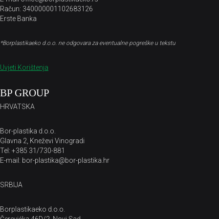
Račun: 340000001102683126
Erste Banka
*Borplastikaeko d.o.o. ne odgovara za eventualne pogreške u tekstu
Uvjeti Korištenja
BP GROUP
HRVATSKA
Bor-plastika d.o.o.
Glavna 2, Kneževi Vinogradi
Tel: +385 31/730-881
E-mail: bor-plastika@bor-plastika.hr
SRBIJA
Borplastikaeko d.o.o.