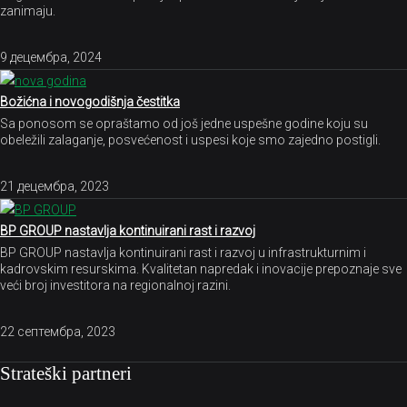
zanimaju.
9 децембра, 2024
Božićna i novogodišnja čestitka
Sa ponosom se opraštamo od još jedne uspešne godine koju su
obeležili zalaganje, posvećenost i uspesi koje smo zajedno postigli.
21 децембра, 2023
BP GROUP nastavlja kontinuirani rast i razvoj
BP GROUP nastavlja kontinuirani rast i razvoj u infrastrukturnim i
kadrovskim resurskima. Kvalitetan napredak i inovacije prepoznaje sve
veći broj investitora na regionalnoj razini.
22 септембра, 2023
Strateški partneri