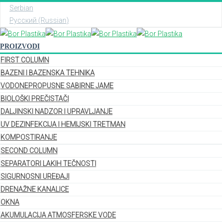
Serbian
Русский
(
Russian
)
PROIZVODI
FIRST COLUMN
BAZENI I BAZENSKA TEHNIKA
VODONEPROPUSNE SABIRNE JAME
BIOLOŠKI PREČISTAČI
DALJINSKI NADZOR I UPRAVLJANJE
UV DEZINFEKCIJA I HEMIJSKI TRETMAN
KOMPOSTIRANJE
SECOND COLUMN
SEPARATORI LAKIH TEČNOSTI
SIGURNOSNI UREĐAJI
DRENAŽNE KANALICE
OKNA
AKUMULACIJA ATMOSFERSKE VODE