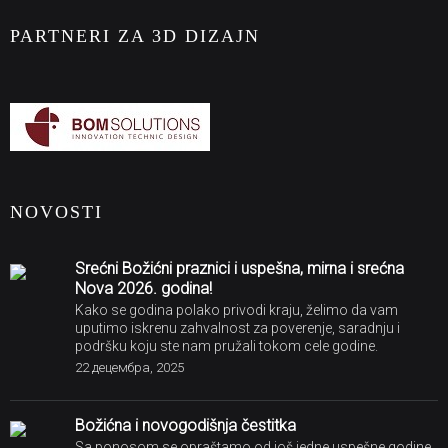
PARTNERI ZA 3D DIZAJN
NOVOSTI
Srećni Božićni praznici i uspešna, mirna i srećna
Nova 2026. godina!
Kako se godina polako privodi kraju, želimo da vam
uputimo iskrenu zahvalnost za poverenje, saradnju i
podršku koju ste nam pružali tokom cele godine.
22 децембра, 2025
Božićna i novogodišnja čestitka
Sa ponosom se opraštamo od još jedne uspešne godine