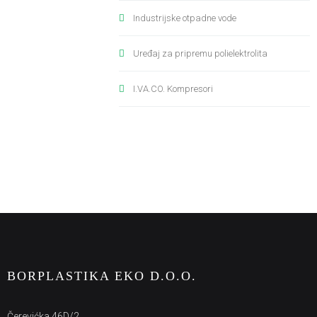
Industrijske otpadne vode
Uređaj za pripremu polielektrolita
I.VA.CO. Kompresori
BORPLASTIKA EKO D.O.O.
Čerevićka 46D/2