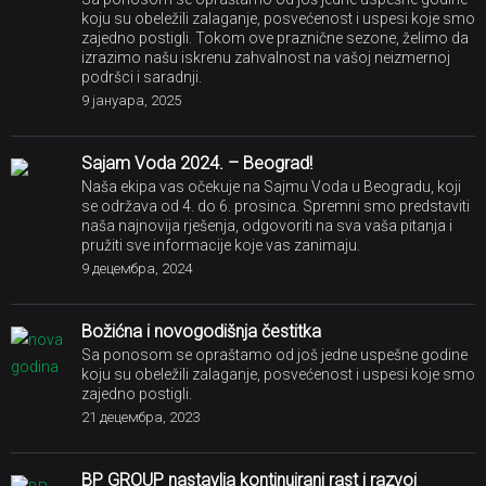
koju su obeležili zalaganje, posvećenost i uspesi koje smo
zajedno postigli. Tokom ove praznične sezone, želimo da
izrazimo našu iskrenu zahvalnost na vašoj neizmernoj
podršci i saradnji.
9 јануара, 2025
Sajam Voda 2024. – Beograd!
Naša ekipa vas očekuje na Sajmu Voda u Beogradu, koji
se održava od 4. do 6. prosinca. Spremni smo predstaviti
naša najnovija rješenja, odgovoriti na sva vaša pitanja i
pružiti sve informacije koje vas zanimaju.
9 децембра, 2024
Božićna i novogodišnja čestitka
Sa ponosom se opraštamo od još jedne uspešne godine
koju su obeležili zalaganje, posvećenost i uspesi koje smo
zajedno postigli.
21 децембра, 2023
BP GROUP nastavlja kontinuirani rast i razvoj