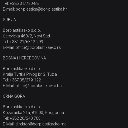
Tel: +385 31/730-881
E-mail: bor-plastika@bor-plastika.hr
SRBIJA
Borplastikaeko d.o.o.
Čerevićka 46D/2, Novi Sad
Tel: +381 21/6312-299
E-Mail: office@borplastikaeko.rs
BOSNA i HERCEGOVINA
Borplastikaeko d.o.o.
Kralja Tvrtka Prvog br. 2, Tuzla
Tel: +387 35/279-122
E-Mail: office@borplastikaeko.ba
CRNA GORA
Borplastikaeko d.o.o.
Kozaračka 21a, 81000, Podgorica
Tel: +382 20/240 780
E-Mail: direktor@borplastikaeko.me