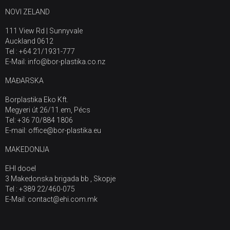
NOVI ZELAND
111 View Rd | Sunnyvale
Auckland 0612
Tel : +64 21/1931-777
E-Mail: info@bor-plastika.co.nz
MAĐARSKA
Borplastika Eko Kft.
Megyeri út 26/11.em, Pécs
Tel: +36 70/884 1806
E-mail: office@bor-plastika.eu
MAKEDONIJA
EHI dooel
3 Makedonska brigada bb , Skopje
Tel : +389 22/460-075
E-Mail: contact@ehi.com.mk