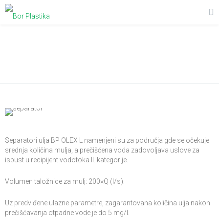
Separatori ulja BP OLEX L/KF/P
Separatori ulja BP OLEX L namenjeni su za područja gde se očekuje
srednja količina mulja, a prečišćena voda zadovoljava uslove za
ispust u recipijent vodotoka II. kategorije.
Volumen taložnice za mulj: 200×Q (l/s).
Uz predviđene ulazne parametre, zagarantovana količina ulja nakon
prečišćavanja otpadne vode je do 5 mg/l.