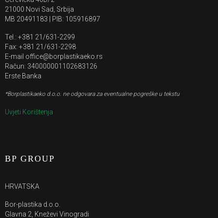
21000 Novi Sad, Srbija
MB 20491183 | PIB: 105916897
Tel.: +381 21/631-2299
Fax: +381 21/631-2298
E-mail office@borplastikaeko.rs
Račun: 340000001102683126
Erste Banka
*Borplastikaeko d.o.o. ne odgovara za eventualne pogreške u tekstu
Uvjeti Korištenja
BP GROUP
HRVATSKA
Bor-plastika d.o.o.
Glavna 2, Kneževi Vinogradi