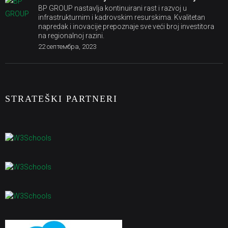
BP GROUP nastavlja kontinuirani rast i razvoj u
infrastrukturnim i kadrovskim resurskima. Kvalitetan
napredak i inovacije prepoznaje sve veći broj investitora
na regionalnoj razini.
22 септембра, 2023
STRATEŠKI PARTNERI