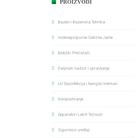
PROIZVODI
Bazeni i Bazenska Tehnika
Vodonepropusne Sabirne Jame
Biološki Prečistači
Daljinski nadzor i upravljanje
UV Dezinfekcija i hemijski tretman
Kompostiranje
Separatori Lakih Tečnosti
Sigurnosni uređaji