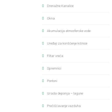
Drenažne Kanalice
Okna
Akumulacija atmosferske vode
Uređaji za korišćenje kišnice
Filtar vreća
Spremnici
Pontoni
Izrada deponija – lagune
Prečišćavanje vazduha