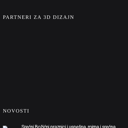
PARTNERI ZA 3D DIZAJN
NOVOSTI
Srećni Božićni praznici i uspešna, mirna i srećna
Nova 2026. godina!
Kako se godina polako privodi kraju, želimo da vam
uputimo iskrenu zahvalnost za poverenje, saradnju i
podršku koju ste nam pružali tokom cele godine.
22 децембра, 2025