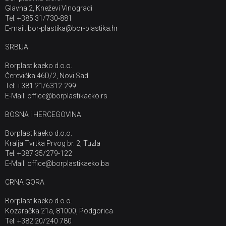
Glavna 2, Kneževi Vinogradi
Tel: +385 31/730-881
E-mail: bor-plastika@bor-plastika.hr
SRBIJA
Borplastikaeko d.o.o.
Čerevićka 46D/2, Novi Sad
Tel: +381 21/6312-299
E-Mail: office@borplastikaeko.rs
BOSNA i HERCEGOVINA
Borplastikaeko d.o.o.
Kralja Tvrtka Prvog br. 2, Tuzla
Tel: +387 35/279-122
E-Mail: office@borplastikaeko.ba
CRNA GORA
Borplastikaeko d.o.o.
Kozaračka 21a, 81000, Podgorica
Tel: +382 20/240 780