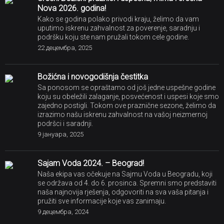
Božićna i novogodišnja čestitka
Sa ponosom se opraštamo od još jedne uspešne godine
koju su obeležili zalaganje, posvećenost i uspesi koje smo
zajedno postigli. Tokom ove praznične sezone, želimo da
izrazimo našu iskrenu zahvalnost na vašoj neizmernoj
podršci i saradnji.
9 јануара, 2025
Sajam Voda 2024. – Beograd!
Naša ekipa vas očekuje na Sajmu Voda u Beogradu, koji
se održava od 4. do 6. prosinca. Spremni smo predstaviti
naša najnovija rješenja, odgovoriti na sva vaša pitanja i
pružiti sve informacije koje vas zanimaju.
9 децембра, 2024
Božićna i novogodišnja čestitka
Sa ponosom se opraštamo od još jedne uspešne godine
koju su obeležili zalaganje, posvećenost i uspesi koje smo
zajedno postigli.
21 децембра, 2023