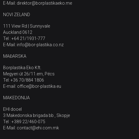
E-Mail: direktor@borplastikaeko.me
NOVI ZELAND
111 View Rd | Sunnyvale
Auckland 0612
Tel : +64 21/1931-777
E-Mail: info@bor-plastika.co.nz
MAĐARSKA
Borplastika Eko Kft.
Megyeri út 26/11.em, Pécs
Tel: +36 70/884 1806
E-mail: office@bor-plastika.eu
MAKEDONIJA
EHI dooel
3 Makedonska brigada bb , Skopje
Tel : +389 22/460-075
E-Mail: contact@ehi.com.mk