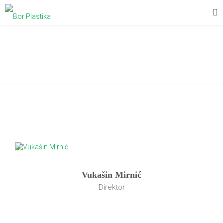
Upoznajte nas
Vukašin Mirnić
Direktor