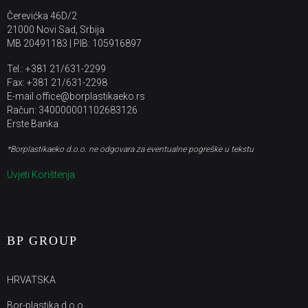
Čerevićka 46D/2
21000 Novi Sad, Srbija
MB 20491183 | PIB: 105916897
Tel.: +381 21/631-2299
Fax: +381 21/631-2298
E-mail office@borplastikaeko.rs
Račun: 340000001102683126
Erste Banka
*Borplastikaeko d.o.o. ne odgovara za eventualne pogreške u tekstu
Uvjeti Korištenja
BP GROUP
HRVATSKA
Bor-plastika d.o.o.