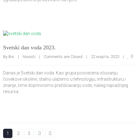
Svetski dan voda 2023.
0
By 
Bor
|
Novosti
|
Comments are Closed
|
22 марта, 2023    
|
Danas je Svetski dan voda. Kao grupa posvećena očuvanju
čovekove okoline, stalno ulažemo u tehnologiju, infrastrukturu i
znanje, čime doprinosimo prečišćavanju vode, našeg najvažnijeg
resursa.
1
2
3