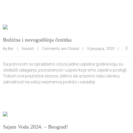
Božićna i novogodišnja čestitka
0
By 
Bor
|
Novosti
|
Comments are Closed
|
9 јануара, 2025    
|
Sa ponosom se opraštamo od još jedne uspešne godine koju su
obeležili zalaganje, posvećenost i uspesi koje smo zajedno postigli.
Tokom ove praznične sezone, želimo da izrazimo našu iskrenu
zahvalnost na vašoj neizmernoj podršci i saradnji.
Sajam Voda 2024. – Beograd!