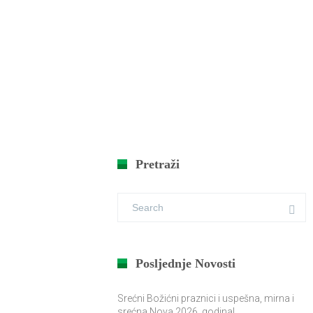
Pretraži
Posljednje Novosti
Srećni Božićni praznici i uspešna, mirna i
srećna Nova 2026. godina!