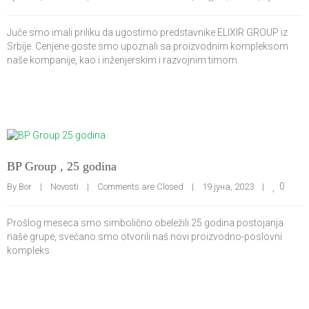
Juče smo imali priliku da ugostimo predstavnike ELIXIR GROUP iz
Srbije. Cenjene goste smo upoznali sa proizvodnim kompleksom
naše kompanije, kao i inženjerskim i razvojnim timom.
BP Group , 25 godina
0
By 
Bor
|
Novosti
|
Comments are Closed
|
19 јуна, 2023    
|
Prošlog meseca smo simbolično obeležili 25 godina postojanja
naše grupe, svečano smo otvorili naš novi proizvodno-poslovni
kompleks