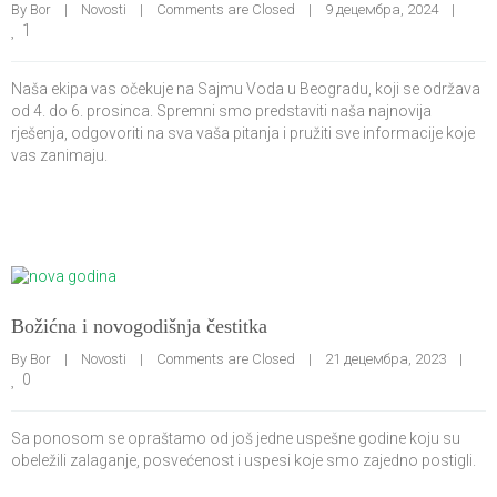
By 
Bor
|
Novosti
|
Comments are Closed
|
9 децембра, 2024    
|
1
Naša ekipa vas očekuje na Sajmu Voda u Beogradu, koji se održava
od 4. do 6. prosinca. Spremni smo predstaviti naša najnovija
rješenja, odgovoriti na sva vaša pitanja i pružiti sve informacije koje
vas zanimaju.
Božićna i novogodišnja čestitka
By 
Bor
|
Novosti
|
Comments are Closed
|
21 децембра, 2023    
|
0
Sa ponosom se opraštamo od još jedne uspešne godine koju su
obeležili zalaganje, posvećenost i uspesi koje smo zajedno postigli.