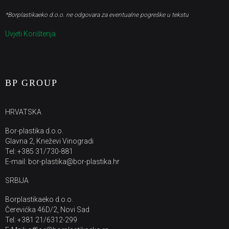
*Borplastikaeko d.o.o. ne odgovara za eventualne pogreške u tekstu
Uvjeti Korištenja
BP GROUP
HRVATSKA
Bor-plastika d.o.o.
Glavna 2, Kneževi Vinogradi
Tel: +385 31/730-881
E-mail: bor-plastika@bor-plastika.hr
SRBIJA
Borplastikaeko d.o.o.
Čerevićka 46D/2, Novi Sad
Tel: +381 21/6312-299