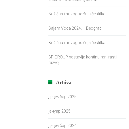
Božićna i novogodišnja čestitka
Sajam Voda 2024. – Beograd!
Božićna i novogodišnja čestitka
BP GROUP nastavlja kontinuirani rast i
razvoj
Arhiva
децембар 2025
јануар 2025
децембар 2024