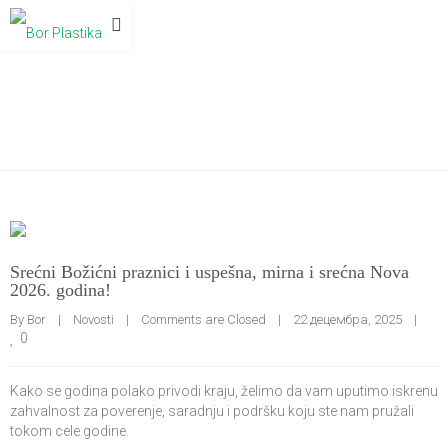
Blog
Srećni Božićni praznici i uspešna, mirna i srećna Nova
2026. godina!
By 
Bor
|
Novosti
|
Comments are Closed
|
22 децембра, 2025    
|
0
Kako se godina polako privodi kraju, želimo da vam uputimo iskrenu
zahvalnost za poverenje, saradnju i podršku koju ste nam pružali
tokom cele godine.