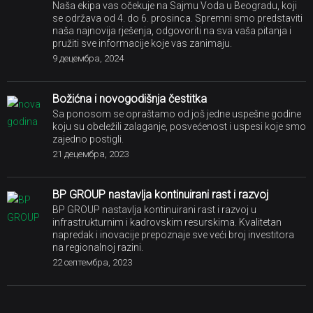
Naša ekipa vas očekuje na Sajmu Voda u Beogradu, koji
se održava od 4. do 6. prosinca. Spremni smo predstaviti
naša najnovija rješenja, odgovoriti na sva vaša pitanja i
pružiti sve informacije koje vas zanimaju.
9 децембра, 2024
Božićna i novogodišnja čestitka
Sa ponosom se opraštamo od još jedne uspešne godine
koju su obeležili zalaganje, posvećenost i uspesi koje smo
zajedno postigli.
21 децембра, 2023
BP GROUP nastavlja kontinuirani rast i razvoj
BP GROUP nastavlja kontinuirani rast i razvoj u
infrastrukturnim i kadrovskim resurskima. Kvalitetan
napredak i inovacije prepoznaje sve veći broj investitora
na regionalnoj razini.
22 септембра, 2023