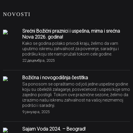
NOVOSTI
Srećni Božićni praznici i uspešna, mirna i srećna
Nova 2026. godina!
Kako se godina polako privodi kraju, želimo da vam
uputimo iskrenu zahvalnost za poverenje, saradnju i
podršku koju ste nam pružali tokom cele godine.
22 децембра, 2025
Božićna i novogodišnja čestitka
Sa ponosom se opraštamo od još jedne uspešne godine
koju su obeležili zalaganje, posvećenost i uspesi koje smo
zajedno postigli. Tokom ove praznične sezone, želimo da
izrazimo našu iskrenu zahvalnost na vašoj neizmernoj
podršci i saradnji.
9 јануара, 2025
Sajam Voda 2024. – Beograd!