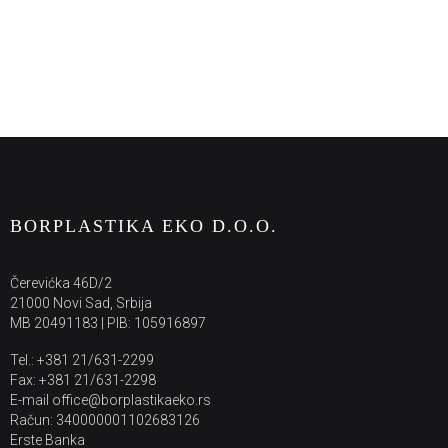
BORPLASTIKA EKO D.O.O.
Čerevićka 46D/2
21000 Novi Sad, Srbija
MB 20491183 | PIB: 105916897
Tel.: +381 21/631-2299
Fax: +381 21/631-2298
E-mail office@borplastikaeko.rs
Račun: 340000001102683126
Erste Banka