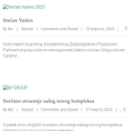
Srećan Vaskrs
0
By 
Bor
|
Novosti
|
Comments are Closed
|
13 априла, 2023    
|
Svim našim Kupcima, Investitorima, Dobavljačima i Poslovnim
Partnerima pravoslavne veroispovesti želimo srećan i blagosloven
Vaskrs!
Svečano otvaranje našeg novog kompleksa
0
By 
Bor
|
Novosti
|
Comments are Closed
|
27 марта, 2023    
|
U petak smo obilježili svečano otvorenje našeg novog kompleksa
zgrada poslovno proizvodne namjene