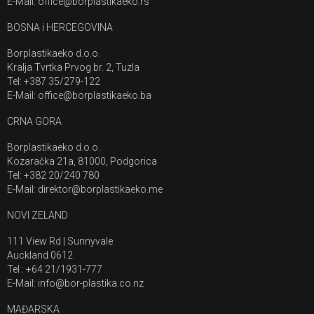
E-Mail: office@borplastikaeko.rs
BOSNA i HERCEGOVINA
Borplastikaeko d.o.o.
Kralja Tvrtka Prvog br. 2, Tuzla
Tel: +387 35/279-122
E-Mail: office@borplastikaeko.ba
CRNA GORA
Borplastikaeko d.o.o.
Kozaračka 21a, 81000, Podgorica
Tel: +382 20/240 780
E-Mail: direktor@borplastikaeko.me
NOVI ZELAND
111 View Rd | Sunnyvale
Auckland 0612
Tel : +64 21/1931-777
E-Mail: info@bor-plastika.co.nz
MAĐARSKA