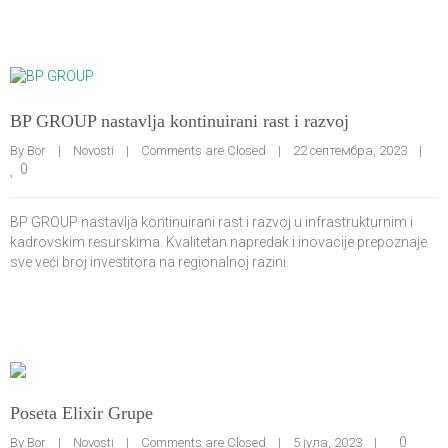
BP GROUP nastavlja kontinuirani rast i razvoj
By 
Bor
|
Novosti
|
Comments are Closed
|
22 септембра, 2023    
|
0
BP GROUP nastavlja kontinuirani rast i razvoj u infrastrukturnim i
kadrovskim resurskima. Kvalitetan napredak i inovacije prepoznaje
sve veći broj investitora na regionalnoj razini.
Poseta Elixir Grupe
0
By 
Bor
|
Novosti
|
Comments are Closed
|
5 јула, 2023    
|