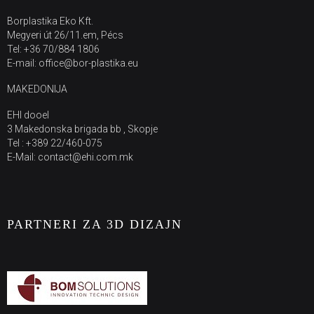
Borplastika Eko Kft.
Megyeri út 26/11.em, Pécs
Tel: +36 70/884 1806
E-mail: office@bor-plastika.eu
MAKEDONIJA
EHI dooel
3 Makedonska brigada bb , Skopje
Tel : +389 22/460-075
E-Mail: contact@ehi.com.mk
PARTNERI ZA 3D DIZAJN