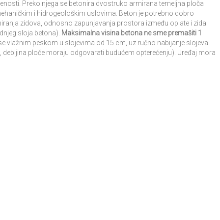
ijenosti. Preko njega se betonira dvostruko armirana temeljna ploča
omehaničkim i hidrogeološkim uslovima. Beton je potrebno dobro
toniranja zidova, odnosno zapunjavanja prostora između oplate i zida
adnjeg sloja betona).
Maksimalna visina betona ne sme premašiti 1
 se vlažnim peskom u slojevima od 15 cm, uz ručno nabijanje slojeva.
e, debljina ploče moraju odgovarati budućem opterećenju). Uređaj mora