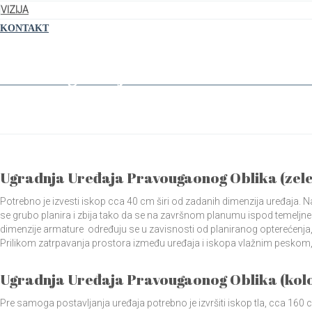
VIZIJA
KONTAKT
Način Ugradnje u Kolovoznu i Zelen
Home
Način Ugradnje u Kolovoznu i Zelenu Površinu
Ugradnja Uređaja Pravougaonog Oblika (zele
Potrebno je izvesti iskop cca 40 cm širi od zadanih dimenzija uređaja. Na
se grubo planira i zbija tako da se na završnom planumu ispod temeljne
dimenzije armature određuju se u zavisnosti od planiranog opterećenja, 
Prilikom zatrpavanja prostora između uređaja i iskopa vlažnim peskom,
Ugradnja Uređaja Pravougaonog Oblika (kolo
Pre samoga postavljanja uređaja potrebno je izvršiti iskop tla, cca 160 