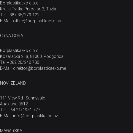
Borplastikaeko d.o.o.
Kralja Tvrtka Prvog br. 2, Tuzla
Tel: +387 35/279-122
E-Mail: office@borplastikaeko.ba
CRNA GORA
Borplastikaeko d.o.o.
Kozaračka 21a, 81000, Podgorica
Tel: +382 20/240 780
E-Mail: direktor@borplastikaeko.me
NOVI ZELAND
111 View Rd | Sunnyvale
Auckland 0612
Tel : +64 21/1931-777
E-Mail: info@bor-plastika.co.nz
MAĐARSKA