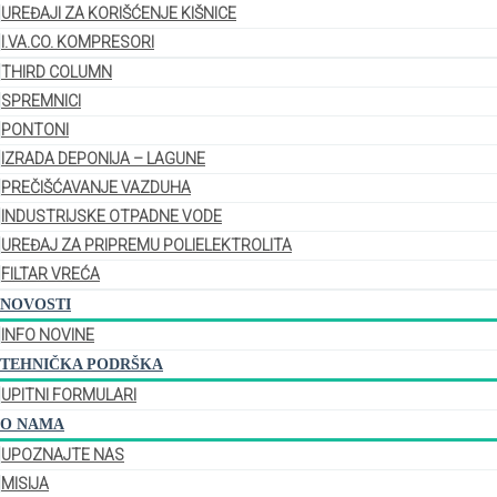
UREĐAJI ZA KORIŠĆENJE KIŠNICE
I.VA.CO. KOMPRESORI
THIRD COLUMN
SPREMNICI
PONTONI
IZRADA DEPONIJA – LAGUNE
PREČIŠĆAVANJE VAZDUHA
INDUSTRIJSKE OTPADNE VODE
UREĐAJ ZA PRIPREMU POLIELEKTROLITA
FILTAR VREĆA
NOVOSTI
INFO NOVINE
TEHNIČKA PODRŠKA
UPITNI FORMULARI
O NAMA
UPOZNAJTE NAS
MISIJA