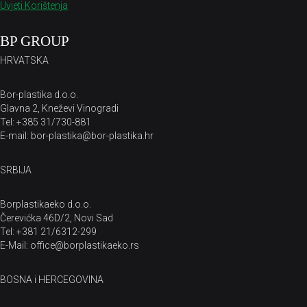
Uvjeti Korištenja
BP GROUP
HRVATSKA
Bor-plastika d.o.o.
Glavna 2, Kneževi Vinogradi
Tel: +385 31/730-881
E-mail: bor-plastika@bor-plastika.hr
SRBIJA
Borplastikaeko d.o.o.
Čerevićka 46D/2, Novi Sad
Tel: +381 21/6312-299
E-Mail: office@borplastikaeko.rs
BOSNA i HERCEGOVINA