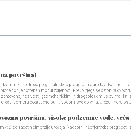
u Površinu
na površina)
dzorni inženjer treba pregledati iskop pre ugradnje uređaja. Na dno iskop
 ploče dobije potreban modul zbijenosti. Preko njega se betonira dvostr
zahtevanoj nosivosti, geomehaničkim i hidrogeološkim uslovima. Isti se, 
 uređaj se mora postepeno puniti vodom, sve do vrha. Uređaj mora osta
vozna površina, visoke podzemne vode, veća
cm veći od zadatih dimenzija uređaja. Nadzorni inženjer treba pregledati