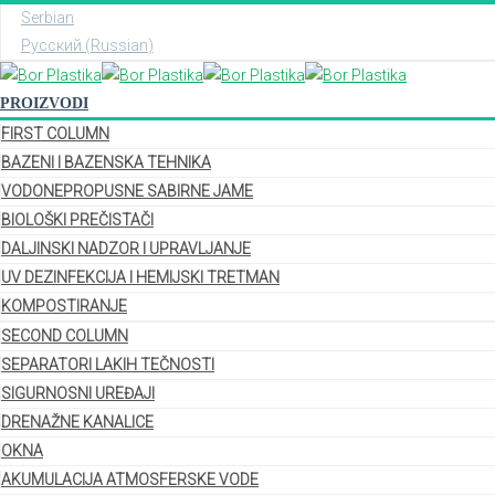
Serbian
Русский
(
Russian
)
PROIZVODI
FIRST COLUMN
BAZENI I BAZENSKA TEHNIKA
VODONEPROPUSNE SABIRNE JAME
BIOLOŠKI PREČISTAČI
DALJINSKI NADZOR I UPRAVLJANJE
UV DEZINFEKCIJA I HEMIJSKI TRETMAN
KOMPOSTIRANJE
SECOND COLUMN
SEPARATORI LAKIH TEČNOSTI
SIGURNOSNI UREĐAJI
DRENAŽNE KANALICE
OKNA
AKUMULACIJA ATMOSFERSKE VODE