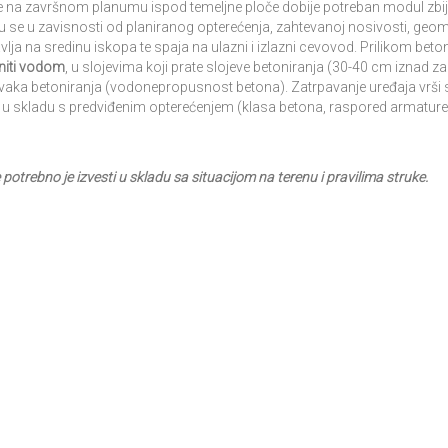
 da se na završnom planumu ispod temeljne ploče dobije potreban modul zb
ju se u zavisnosti od planiranog opterećenja, zahtevanoj nosivosti, ge
vlja na sredinu iskopa te spaja na ulazni i izlazni cevovod. Prilikom be
uniti vodom
, u slojevima koji prate slojeve betoniranja (30-40 cm iznad z
tavaka betoniranja (vodonepropusnost betona). Zatrpavanje uređaja vrši
u u skladu s predviđenim opterećenjem (klasa betona, raspored armatur
potrebno je izvesti u skladu sa situacijom na terenu i pravilima struke.