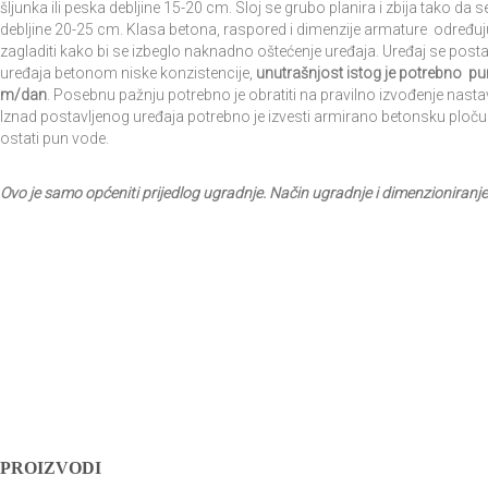
šljunka ili peska debljine 15-20 cm. Sloj se grubo planira i zbija tako
debljine 20-25 cm. Klasa betona, raspored i dimenzije armature određu
zagladiti kako bi se izbeglo naknadno oštećenje uređaja. Uređaj se posta
uređaja betonom niske konzistencije,
unutrašnjost istog je potrebno p
m/dan
. Posebnu pažnju potrebno je obratiti na pravilno izvođenje nas
Iznad postavljenog uređaja potrebno je izvesti armirano betonsku ploč
ostati pun vode.
Ovo je samo općeniti prijedlog ugradnje. Način ugradnje i dimenzioniranje 
KONTAKTIRAJTE NAS ZA VIŠE INFORMACIJA!
PROIZVODI