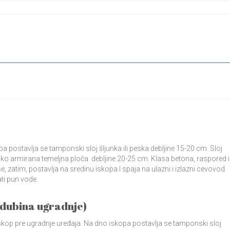
a postavlja se tamponski sloj šljunka ili peska debljine 15-20 cm. Sloj
uko armirana temeljna ploča debljine 20-25 cm. Klasa betona, raspored i
zatim, postavlja na sredinu iskopa I spaja na ulazni i izlazni cevovod.
ti pun vode.
 dubina ugradnje)
 iskop pre ugradnje uređaja. Na dno iskopa postavlja se tamponski sloj