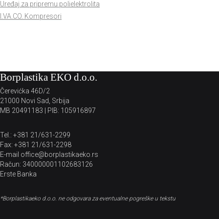
Uređaj za pripremu polielektrolita
I.VA.CO. Kompresori
Borplastika EKO d.o.o.
Čerevićka 46D/2
21000 Novi Sad, Srbija
MB 20491183 | PIB: 105916897
Tel.: +381 21/631-2299
Fax: +381 21/631-2298
E-mail office@borplastikaeko.rs
Račun: 340000001102683126
Erste Banka
*Borplastikaeko d.o.o. ne odgovara za eventualne pogreške u tekstu