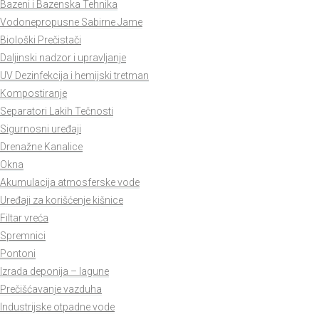
Bazeni i Bazenska Tehnika
Vodonepropusne Sabirne Jame
Biološki Prečistači
Daljinski nadzor i upravljanje
UV Dezinfekcija i hemijski tretman
Kompostiranje
Separatori Lakih Tečnosti
Sigurnosni uređaji
Drenažne Kanalice
Okna
Akumulacija atmosferske vode
Uređaji za korišćenje kišnice
Filtar vreća
Spremnici
Pontoni
Izrada deponija – lagune
Prečišćavanje vazduha
Industrijske otpadne vode