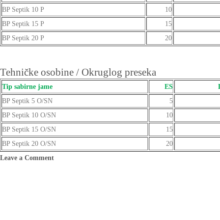
BP Septik 10 P
10
BP Septik 15 P
15
BP Septik 20 P
20
Tehničke osobine / Okruglog preseka
Tip sabirne jame
ES
BP Septik 5 O/SN
5
BP Septik 10 O/SN
10
BP Septik 15 O/SN
15
BP Septik 20 O/SN
20
Leave a Comment