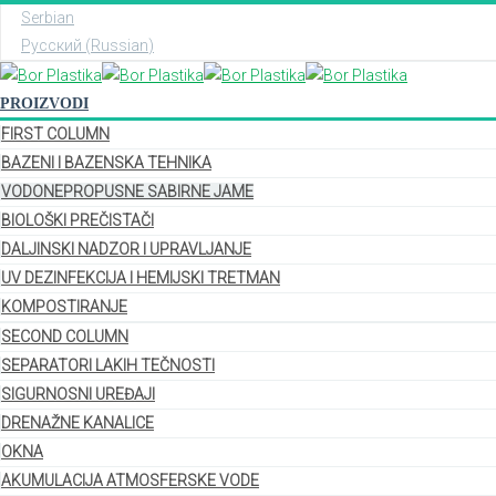
Serbian
Русский
(
Russian
)
PROIZVODI
FIRST COLUMN
BAZENI I BAZENSKA TEHNIKA
VODONEPROPUSNE SABIRNE JAME
BIOLOŠKI PREČISTAČI
DALJINSKI NADZOR I UPRAVLJANJE
UV DEZINFEKCIJA I HEMIJSKI TRETMAN
KOMPOSTIRANJE
SECOND COLUMN
SEPARATORI LAKIH TEČNOSTI
SIGURNOSNI UREĐAJI
DRENAŽNE KANALICE
OKNA
AKUMULACIJA ATMOSFERSKE VODE