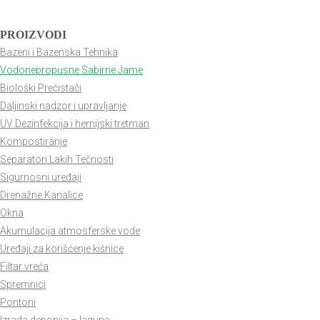
PROIZVODI
Bazeni i Bazenska Tehnika
Vodonepropusne Sabirne Jame
Biološki Prečistači
Daljinski nadzor i upravljanje
UV Dezinfekcija i hemijski tretman
Kompostiranje
Separatori Lakih Tečnosti
Sigurnosni uređaji
Drenažne Kanalice
Okna
Akumulacija atmosferske vode
Uređaji za korišćenje kišnice
Filtar vreća
Spremnici
Pontoni