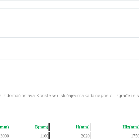
a iz domaćinstava. Koriste se u slučajevima kada ne postoji izgrađen sis
(mm)
B(mm)
H(mm)
Hiz(mm
3000
1160
2020
175