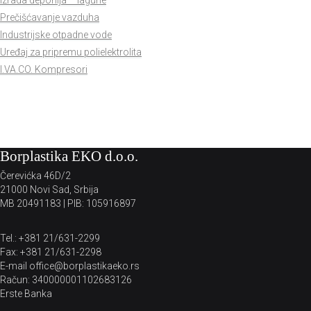
Izrada deponija – lagune
Prečišćavanje vazduha
Industrijske otpadne vode
Uređaj za pripremu polielektrolita
I.VA.CO. Kompresori
Borplastika EKO d.o.o.
Čerevićka 46D/2
21000 Novi Sad, Srbija
MB 20491183 | PIB: 105916897
Tel.: +381 21/631-2299
Fax: +381 21/631-2298
E-mail office@borplastikaeko.rs
Račun: 340000001102683126
Erste Banka