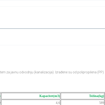
tem za javnu odvodnju (kanalizacija). Izrađene su od polipropilena (PP)
)
Kapacitet(m3)
Težina(kg)
0
4,6
589