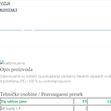
VIZIJA
KONTAKT
Vodonepropusne Sabirne Jame
Home
Vodonepropusne Sabirne Jame
Opis proizvoda
Sabirne jame su sistemi za prikupljanje sanitarno-fekalnih otpadnih vod
ili polietilena (PE) i 100 % su vodonepropusne.
Tehničke osobine / Pravougaoni presek
Tip sabirne jame
ES
L
BP Septik 5 P
5