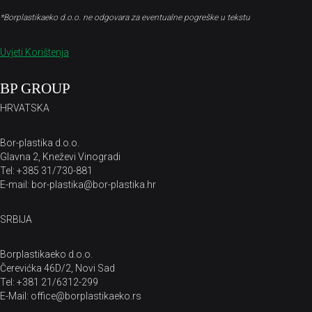
*Borplastikaeko d.o.o. ne odgovara za eventualne pogreške u tekstu
Uvjeti Korištenja
BP GROUP
HRVATSKA
Bor-plastika d.o.o.
Glavna 2, Kneževi Vinogradi
Tel: +385 31/730-881
E-mail: bor-plastika@bor-plastika.hr
SRBIJA
Borplastikaeko d.o.o.
Čerevićka 46D/2, Novi Sad
Tel: +381 21/6312-299
E-Mail: office@borplastikaeko.rs