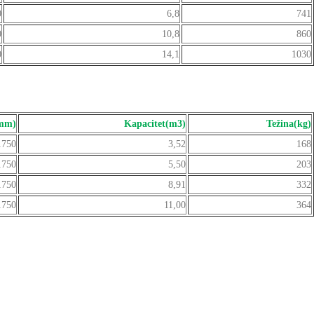
0
6,8
741
0
10,8
860
0
14,1
1030
mm)
Kapacitet(m3)
Težina(kg)
1750
3,52
168
1750
5,50
203
1750
8,91
332
1750
11,00
364