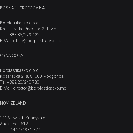
BOSNA i HERCEGOVINA
Borplastikaeko d.o.o.
Kralja Tvrtka Prvog br. 2, Tuzla
Tel: +387 35/279-122
E-Mail: office@borplastikaeko.ba
CRNA GORA
Borplastikaeko d.o.o.
Kozaračka 21a, 81000, Podgorica
Tel: +382 20/240 780
E-Mail: direktor@borplastikaeko.me
NOVI ZELAND
111 View Rd | Sunnyvale
Auckland 0612
Tel : +64 21/1931-777