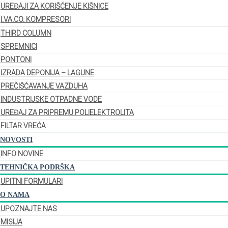
UREĐAJI ZA KORIŠĆENJE KIŠNICE
I.VA.CO. KOMPRESORI
THIRD COLUMN
SPREMNICI
PONTONI
IZRADA DEPONIJA – LAGUNE
PREČIŠĆAVANJE VAZDUHA
INDUSTRIJSKE OTPADNE VODE
UREĐAJ ZA PRIPREMU POLIELEKTROLITA
FILTAR VREĆA
NOVOSTI
INFO NOVINE
TEHNIČKA PODRŠKA
UPITNI FORMULARI
O NAMA
UPOZNAJTE NAS
MISIJA