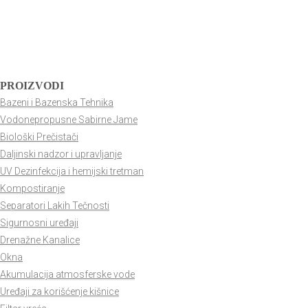
PROIZVODI
Bazeni i Bazenska Tehnika
Vodonepropusne Sabirne Jame
Biološki Prečistači
Daljinski nadzor i upravljanje
UV Dezinfekcija i hemijski tretman
Kompostiranje
Separatori Lakih Tečnosti
Sigurnosni uređaji
Drenažne Kanalice
Okna
Akumulacija atmosferske vode
Uređaji za korišćenje kišnice