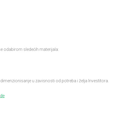
e odabirom sledećih materijala:
imenzionisanje u zavisnosti od potreba i želja Investitora.
de