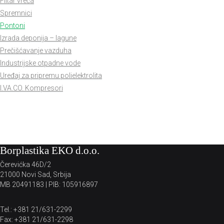
Filtar vreća
Spremnici
Pontoni
Izrada deponija – lagune
Prečišćavanje vazduha
Industrijske otpadne vode
Uređaj za pripremu polielektrolita
I.VA.CO. Kompresori
Borplastika EKO d.o.o.
Čerevićka 46D/2
21000 Novi Sad, Srbija
MB 20491183 | PIB: 105916897
Tel.: +381 21/631-2299
Fax: +381 21/631-2298