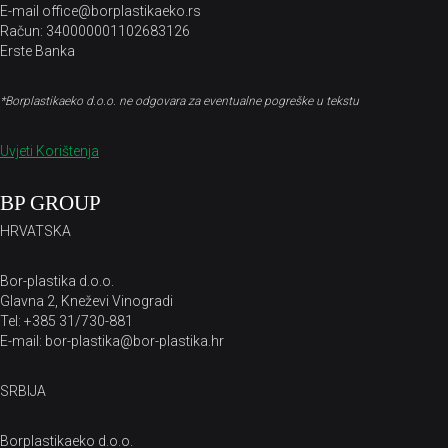
E-mail office@borplastikaeko.rs
Račun: 340000001102683126
Erste Banka
*Borplastikaeko d.o.o. ne odgovara za eventualne pogreške u tekstu
Uvjeti Korištenja
BP GROUP
HRVATSKA
Bor-plastika d.o.o.
Glavna 2, Kneževi Vinogradi
Tel: +385 31/730-881
E-mail: bor-plastika@bor-plastika.hr
SRBIJA
Borplastikaeko d.o.o.