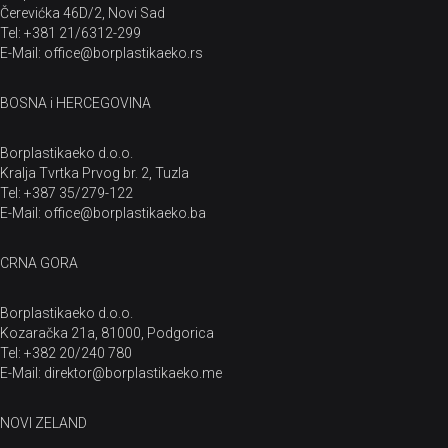
Čerevićka 46D/2, Novi Sad
Tel: +381 21/6312-299
E-Mail: office@borplastikaeko.rs
BOSNA i HERCEGOVINA
Borplastikaeko d.o.o.
Kralja Tvrtka Prvog br. 2, Tuzla
Tel: +387 35/279-122
E-Mail: office@borplastikaeko.ba
CRNA GORA
Borplastikaeko d.o.o.
Kozaračka 21a, 81000, Podgorica
Tel: +382 20/240 780
E-Mail: direktor@borplastikaeko.me
NOVI ZELAND