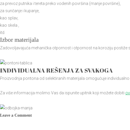
za prevoz putnika i tereta preko vodenih površina (manje površine),
za sunčanje i kupanje,
kao splav,
kao skela ,
itd.
Izbor materijala
Zadovoljavajuća mehanička otpornost i otpornost na koroziju postiže s
INDIVIDUALNA REŠENJA ZA SVAKOGA
Proizvodnja pontona od selektiranih materijala omogućuje individualno d
Za više informacija molimo Vas da ispunite upitnik koji možete dobiti
ov
Leave a Comment