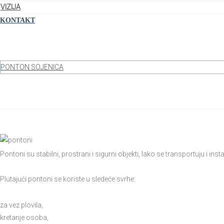
VIZIJA
KONTAKT
Pontoni
PONTON SOJENICA
Home
Pontoni
Pontoni su stabilni, prostrani i sigurni objekti, lako se transportuju i insta
Plutajući pontoni se koriste u sledeće svrhe:
za vez plovila,
kretanje osoba,