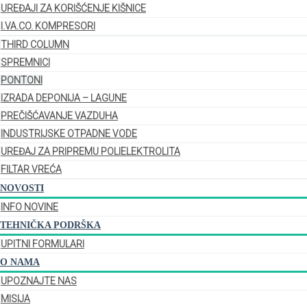
UREĐAJI ZA KORIŠĆENJE KIŠNICE
I.VA.CO. KOMPRESORI
THIRD COLUMN
SPREMNICI
PONTONI
IZRADA DEPONIJA – LAGUNE
PREČIŠĆAVANJE VAZDUHA
INDUSTRIJSKE OTPADNE VODE
UREĐAJ ZA PRIPREMU POLIELEKTROLITA
FILTAR VREĆA
NOVOSTI
INFO NOVINE
TEHNIČKA PODRŠKA
UPITNI FORMULARI
O NAMA
UPOZNAJTE NAS
MISIJA