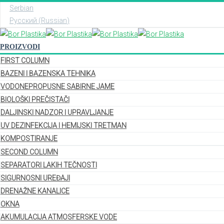
Serbian
Русский
(
Russian
)
PROIZVODI
FIRST COLUMN
BAZENI I BAZENSKA TEHNIKA
VODONEPROPUSNE SABIRNE JAME
BIOLOŠKI PREČISTAČI
DALJINSKI NADZOR I UPRAVLJANJE
UV DEZINFEKCIJA I HEMIJSKI TRETMAN
KOMPOSTIRANJE
SECOND COLUMN
SEPARATORI LAKIH TEČNOSTI
SIGURNOSNI UREĐAJI
DRENAŽNE KANALICE
OKNA
AKUMULACIJA ATMOSFERSKE VODE