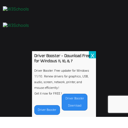
X
Driver Booster - Download Free
for Windows 11, 10, 8, 7
Driver Booster: Free updater for Windows
11/10. Renew drivers for graphics, USB,
audio, screen, network, printer, and
Copyright 2015
Bor-plastika d.o.o.
| All Rights Reserved
mouse efficiently.!
Get it now for FREE !
Driver Booster
Download
Driver Booster