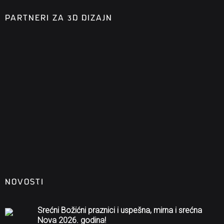
PARTNERI ZA 3D DIZAJN
NOVOSTI
Srećni Božićni praznici i uspešna, mirna i srećna
Nova 2026. godina!
Kako se godina polako privodi kraju, želimo da vam
uputimo iskrenu zahvalnost za poverenje, saradnju i
podršku koju ste nam pružali tokom cele godine.
22 децембра, 2025
Božićna i novogodišnja čestitka
Sa ponosom se opraštamo od još jedne uspešne godine