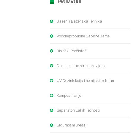
PROIZVODI
Bazeni i Bazenska Tehnika
Vodonepropusne Sabirne Jame
Biološki Prečistači
Daljinski nadzor i upravljanje
UV Dezinfekcija i hemijski tretman
Kompostiranje
Separatori Lakih Tečnosti
Sigurnosni uređaji