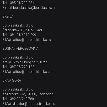
Tel: +385 31/730-881
E-mail: bor-plastika@bor-plastika.hr
SRBIJA
Borplastikaeko d.o.o.
Čerevićka 46D/2, Novi Sad
Tel: +381 21/6312-299
E-Mail: office@borplastikaeko.rs
BOSNA i HERCEGOVINA
Borplastikaeko d.o.o.
Kralja Tvrtka Prvog br. 2, Tuzla
Tel: +387 35/279-122
E-Mail: office@borplastikaeko.ba
CRNA GORA
Borplastikaeko d.o.o.
Kozaračka 21a, 81000, Podgorica
Tel: +382 20/240 780
E-Mail: direktor@borplastikaeko.me