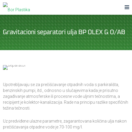
Gravitacioni separatori ulja BP OLEX G O/AB
Upotrebljavaju se za prečišćavanje otpadnih voda s parkirališta,
benzinskih pumpi, itd., odnosno u slučajevima kada je prisutno
zagađivanje atmosferske ili procesne vode uljnim tečnostima, a
recipijent je kolektor-kanalizacija. Rade na principu razlike specifičnih
težina tečnosti.
Uz predviđene ulazne parametre, zagarantovana količina ulja nakon
prečišćavanja otpadne vode je 70-100 mg/l.