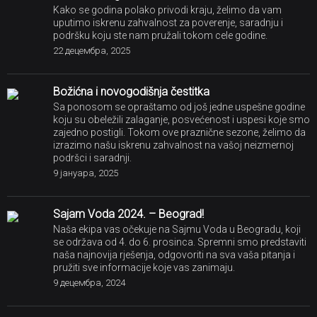
koju su obeležili zalaganje, posvećenost i uspesi koje smo
zajedno postigli. Tokom ove praznične sezone, želimo da
izrazimo našu iskrenu zahvalnost na vašoj neizmernoj
podršci i saradnji.
9 јануара, 2025
Sajam Voda 2024. – Beograd!
Naša ekipa vas očekuje na Sajmu Voda u Beogradu, koji
se održava od 4. do 6. prosinca. Spremni smo predstaviti
naša najnovija rješenja, odgovoriti na sva vaša pitanja i
pružiti sve informacije koje vas zanimaju.
9 децембра, 2024
Božićna i novogodišnja čestitka
Sa ponosom se opraštamo od još jedne uspešne godine
koju su obeležili zalaganje, posvećenost i uspesi koje smo
zajedno postigli.
21 децембра, 2023
BP GROUP nastavlja kontinuirani rast i razvoj