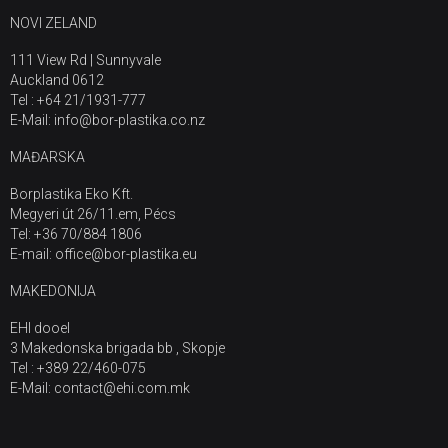
NOVI ZELAND
111 View Rd | Sunnyvale
Auckland 0612
Tel : +64 21/1931-777
E-Mail: info@bor-plastika.co.nz
MAĐARSKA
Borplastika Eko Kft.
Megyeri út 26/11.em, Pécs
Tel: +36 70/884 1806
E-mail: office@bor-plastika.eu
MAKEDONIJA
EHI dooel
3 Makedonska brigada bb , Skopje
Tel : +389 22/460-075
E-Mail: contact@ehi.com.mk