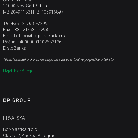
21000 Novi Sad, Srbija
MB 20491183 | PIB: 105916897
Tel.: +381 21/631-2299
Fax: +381 21/631-2298
E-mail office@borplastikaeko.rs
Račun: 340000001102683126
Erste Banka
*Borplastikaeko d.o.o. ne odgovara za eventualne pogreške u tekstu
Uvjeti Korištenja
BP GROUP
HRVATSKA
Bor-plastika d.o.o.
Glavna 2, Kneževi Vinogradi