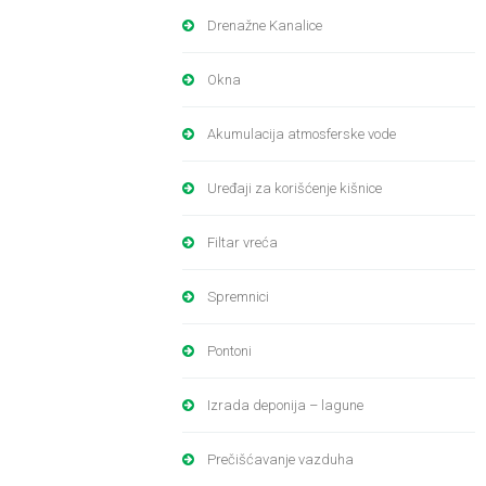
Drenažne Kanalice
Okna
Akumulacija atmosferske vode
Uređaji za korišćenje kišnice
Filtar vreća
Spremnici
Pontoni
Izrada deponija – lagune
Prečišćavanje vazduha