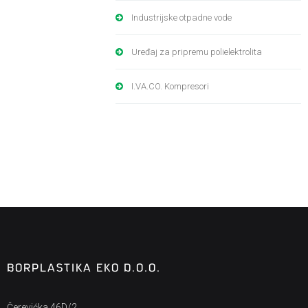
Industrijske otpadne vode
Uređaj za pripremu polielektrolita
I.VA.CO. Kompresori
BORPLASTIKA EKO D.O.O.
Čerevićka 46D/2