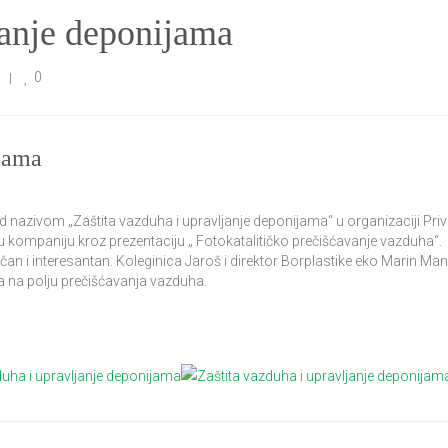
janje deponijama
0
  
|
ijama
azivom „Zaštita vazduha i upravljanje deponijama“ u organizaciji Pri
šu kompaniju kroz prezentaciju „ Fotokatalitičko prečišćavanje vazduha“.
čan i interesantan. Koleginica Jaroš i direktor Borplastike eko Marin Man
ma na polju prečišćavanja vazduha.