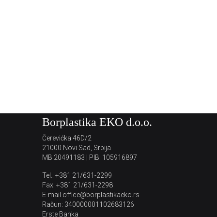
Borplastika EKO d.o.o.
Čerevićka 46D/2
21000 Novi Sad, Srbija
MB 20491183 | PIB: 105916897
Tel.: +381 21/631-2299
Fax: +381 21/631-2298
E-mail office@borplastikaeko.rs
Račun: 340000001102683126
Erste Banka