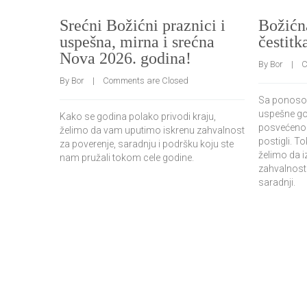
Srećni Božićni praznici i
Božićn
uspešna, mirna i srećna
čestitk
Nova 2026. godina!
By 
Bor
    |    
C
By 
Bor
    |    
Comments are Closed
Sa ponosom
uspešne god
Kako se godina polako privodi kraju,
posvećeno
želimo da vam uputimo iskrenu zahvalnost
postigli. 
za poverenje, saradnju i podršku koju ste
želimo da 
nam pružali tokom cele godine.
zahvalnost 
saradnji.