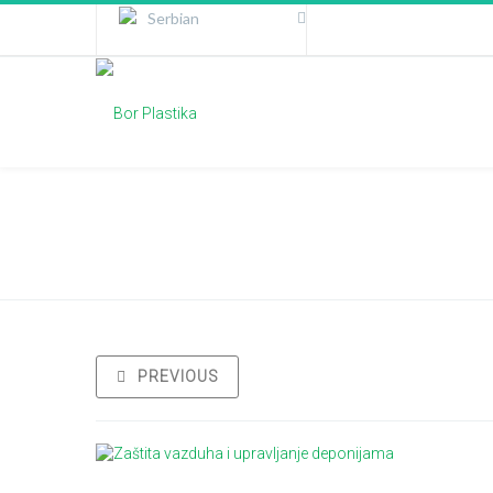
Serbian
Русский
(
Russian
)
Zaštita vazduha i upravljanje depon
PREVIOUS