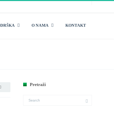
ODRŠKA
O NAMA
KONTAKT
me
Novosti
Zaštita vazduha i upravljanje deponijama
Pretraži