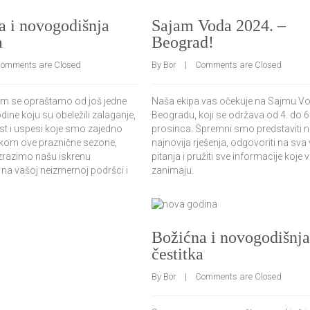
a i novogodišnja
Sajam Voda 2024. –
a
Beograd!
omments are Closed
By 
Bor
    |    
Comments are Closed
 se opraštamo od još jedne
Naša ekipa vas očekuje na Sajmu V
ine koju su obeležili zalaganje,
Beogradu, koji se održava od 4. do 6
st i uspesi koje smo zajedno
prosinca. Spremni smo predstaviti 
Tokom ove praznične sezone,
najnovija rješenja, odgovoriti na sva
izrazimo našu iskrenu
pitanja i pružiti sve informacije koje 
na vašoj neizmernoj podršci i
zanimaju.
Božićna i novogodišnja
čestitka
By 
Bor
    |    
Comments are Closed