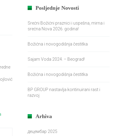
Posljednje Novosti
Srećni Božićni praznici i uspešna, mirna i
srećna Nova 2026. godina!
Božićna i novogodišnja čestitka
Sajam Voda 2024. – Beograd!
vredne
Božićna i novogodišnja čestitka
ojlović
BP GROUP nastavlja kontinuirani rast i
razvoj
Arhiva
децембар 2025