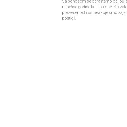
Sa ponosom se opraštamo od još j
uspešne godine koju su obeležili zal
posvećenost i uspesi koje smo zaje
postigli.