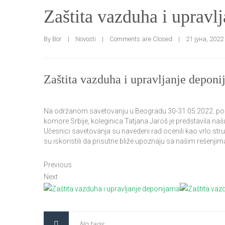
Zaštita vazduha i upravl
By 
Bor
|
Novosti
|
Comments are Closed
|
21 јуна, 2022  
Zaštita vazduha i upravljanje depon
Na održanom savetovanju u Beogradu 30-31.05.2022. pod n
komore Srbije, koleginica Tatjana Jaroš je predstavila na
Učesnici savetovanja su navedeni rad ocenili kao vrlo stru
su iskoristili da prisutne bliže upoznaju sa našim rešenji
Previous
Next
No tags.