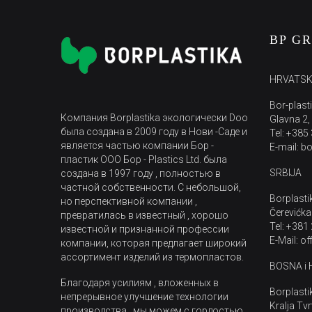
BP G
HRVATS
Bor-plasti
Компания Borplastika экологически Doo
Glavna 2,
была создана в 2009 году в Нови -Саде и
Tel: +385
является частью компании Бор -
E-mail: b
пластик ООО Бор - Plastics Ltd. была
SRBIJA
создана в 1997 году , полностью в
частной собственности. С небольшой,
Borplasti
но перспективной компании ,
Čerevićka
превратилась в известный , хорошо
Tel: +381
известной и признанной профессии
E-Mail: o
компании, которая предлагает широкий
ассортимент изделий из термопластов.
BOSNA i
Благодаря усилиям , вложенных в
Borplasti
непрерывное улучшение технологии
Kralja Tvr
производства , мы можем с гордостью