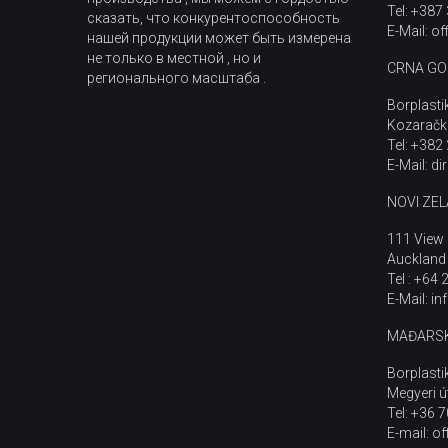
Tel: +387
сказать, что конкурентоспособность
E-Mail: o
нашей продукции может быть измерена
не только в местной , но и
CRNA GO
регионального масштаба .
Borplasti
Kozaračk
Tel: +382
E-Mail: d
NOVI ZE
111 View 
Auckland
Tel : +64
E-Mail: i
MAĐARS
Borplasti
Megyeri ú
Tel: +36 
E-mail: o