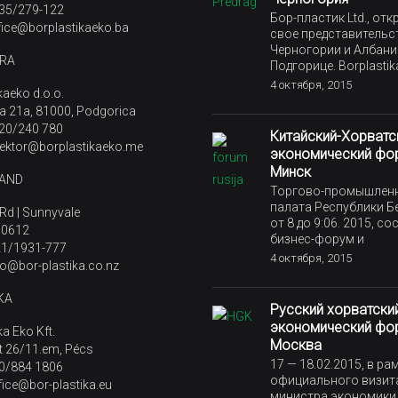
 35/279-122
Бор-пластик Ltd., от
ffice@borplastikaeko.ba
свое представительс
Черногории и Албани
RA
Подгорице. Borplasti
4 октября, 2015
kaeko d.o.o.
a 21a, 81000, Podgorica
 20/240 780
Китайский-Хорватс
irektor@borplastikaeko.me
экономический фо
Минск
LAND
Торгово-промышлен
палата Республики Б
Rd | Sunnyvale
от 8 до 9:06. 2015, с
 0612
бизнес-форум и
 21/1931-777
4 октября, 2015
nfo@bor-plastika.co.nz
KA
Русский хорватски
экономический фо
ka Eko Kft.
Москва
t 26/11.em, Pécs
17 — 18.02.2015, в ра
70/884 1806
официального визит
ffice@bor-plastika.eu
министра экономики