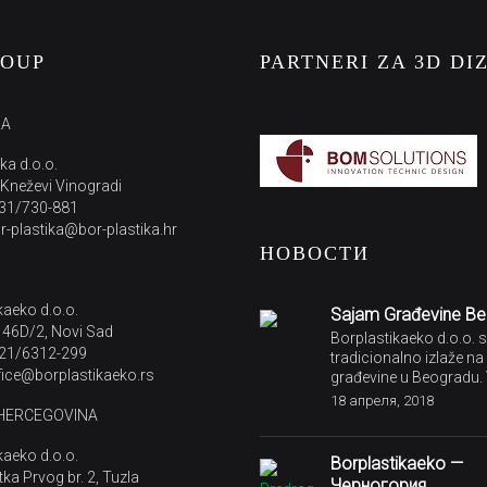
ROUP
PARTNERI ZA 3D DI
KA
ka d.o.o.
 Kneževi Vinogradi
 31/730-881
or-plastika@bor-plastika.hr
НОВОСТИ
kaeko d.o.o.
Sajam Građevine B
 46D/2, Novi Sad
Borplastikaeko d.o.o. 
 21/6312-299
tradicionalno izlaže n
ffice@borplastikaeko.rs
građevine u Beogradu. 
18 апреля, 2018
 HERCEGOVINA
kaeko d.o.o.
Borplastikaeko —
tka Prvog br. 2, Tuzla
Черногория