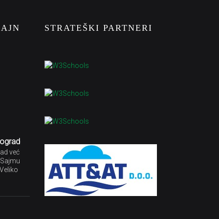
ZAJN
STRATEŠKI PARTNERI
eograd
sad već
a Sajmu
Veliko