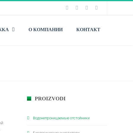
ЖКА
О КОМПАНИИ
КОНТАКТ
Home
Водонепроницаемые отстойники
PROIZVODI
Водонепроницаемые отстойники
ой
.
Биологические очистители