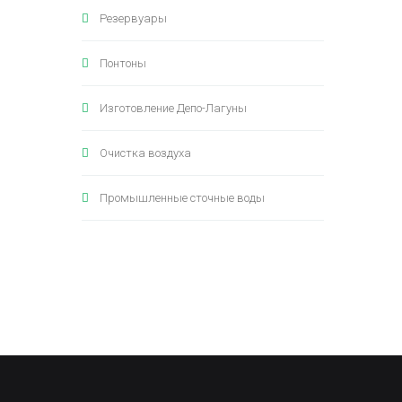
Резервуары
Понтоны
Изготовление Депо-Лагуны
Очистка воздуха
Промышленные сточные воды