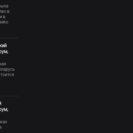
крыла
тво в
и в
kaeko
кий
рум,
ная
еларусь
остоится
й
рум,
мках
а