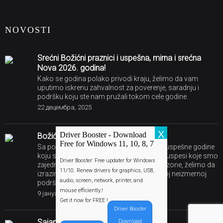
NOVOSTI
Srećni Božićni praznici i uspešna, mirna i srećna
Nova 2026. godina!
Kako se godina polako privodi kraju, želimo da vam
uputimo iskrenu zahvalnost za poverenje, saradnju i
podršku koju ste nam pružali tokom cele godine.
22 децембра, 2025
X
Driver Booster - Download
Božićna i novogodišnja čestitka
Free for Windows 11, 10, 8, 7
Sa ponosom se opraštamo od još jedne uspešne godine
koju su obeležili zalaganje, posvećenost i uspesi koje smo
Driver Booster: Free updater for Windows
zajedno postigli. Tokom ove praznične sezone, želimo da
11/10. Renew drivers for graphics, USB,
izrazimo našu iskrenu zahvalnost na vašoj neizmernoj
audio, screen, network, printer, and
podršci i saradnji.
mouse efficiently.!
9 јануара, 2025
Get it now for FREE !
Driver Booster
Sajam Voda 2024. – Beograd!
Download