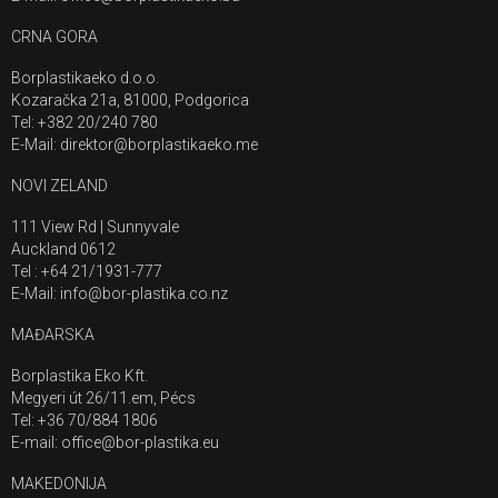
CRNA GORA
Borplastikaeko d.o.o.
Kozaračka 21a, 81000, Podgorica
Tel: +382 20/240 780
E-Mail: direktor@borplastikaeko.me
NOVI ZELAND
111 View Rd | Sunnyvale
Auckland 0612
Tel : +64 21/1931-777
E-Mail: info@bor-plastika.co.nz
MAĐARSKA
Borplastika Eko Kft.
Megyeri út 26/11.em, Pécs
Tel: +36 70/884 1806
E-mail: office@bor-plastika.eu
MAKEDONIJA