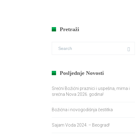
Pretraži
Posljednje Novosti
Srećni Božićni praznici i uspešna, mirna i
srećna Nova 2026. godina!
Božićna i novogodišnja čestitka
Sajam Voda 2024. – Beograd!