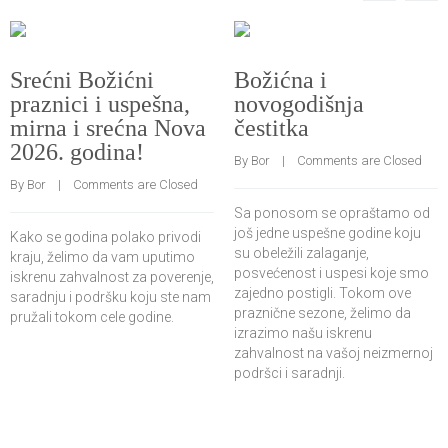
Srećni Božićni
Božićna i
praznici i uspešna,
novogodišnja
mirna i srećna Nova
čestitka
2026. godina!
By 
Bor
    |    
Comments are Closed
By 
Bor
    |    
Comments are Closed
Sa ponosom se opraštamo od
još jedne uspešne godine koju
Kako se godina polako privodi
su obeležili zalaganje,
kraju, želimo da vam uputimo
posvećenost i uspesi koje smo
iskrenu zahvalnost za poverenje,
zajedno postigli. Tokom ove
saradnju i podršku koju ste nam
praznične sezone, želimo da
pružali tokom cele godine.
izrazimo našu iskrenu
zahvalnost na vašoj neizmernoj
podršci i saradnji.