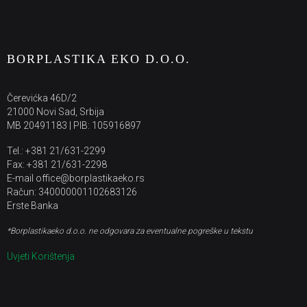
BORPLASTIKA EKO D.O.O.
Čerevićka 46D/2
21000 Novi Sad, Srbija
MB 20491183 | PIB: 105916897
Tel.: +381 21/631-2299
Fax: +381 21/631-2298
E-mail office@borplastikaeko.rs
Račun: 340000001102683126
Erste Banka
*Borplastikaeko d.o.o. ne odgovara za eventualne pogreške u tekstu
Uvjeti Korištenja