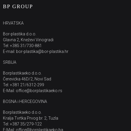
BP GROUP
HRVATSKA
Bor-plastika d.o.o.
Glavna 2, Kneževi Vinogradi
Tel: +385 31/730-881
E-mail: bor-plastika@bor-plastika.hr
SRBIJA
Borplastikaeko d.o.o.
Čerevićka 46D/2, Novi Sad
Tel: +381 21/6312-299
E-Mail: office@borplastikaeko.rs
BOSNA i HERCEGOVINA
Borplastikaeko d.o.o.
Kralja Tvrtka Prvog br. 2, Tuzla
Tel: +387 35/279-122
E-Mail: office@borplastikaeko.ba