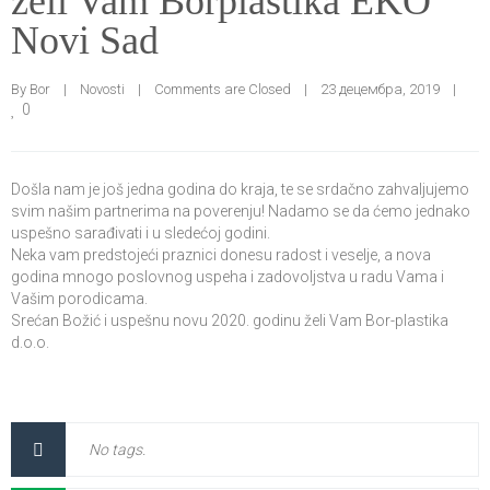
želi Vam Borplastika EKO
Novi Sad
By 
Bor
|
Novosti
|
Comments are Closed
|
23 децембра, 2019    
|
0
Došla nam je još jedna godina do kraja, te se srdačno zahvaljujemo
svim našim partnerima na poverenju! Nadamo se da ćemo jednako
uspešno sarađivati i u sledećoj godini.
Neka vam predstojeći praznici donesu radost i veselje, a nova
godina mnogo poslovnog uspeha i zadovoljstva u radu Vama i
Vašim porodicama.
Srećan Božić i uspešnu novu 2020. godinu želi Vam Bor-plastika
d.o.o.
No tags.