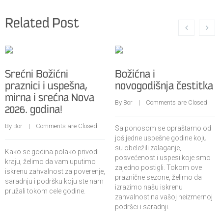
Related Post
Srećni Božićni
Božićna i
praznici i uspešna,
novogodišnja čestitka
mirna i srećna Nova
By 
Bor
    |    
Comments are Closed
2026. godina!
By 
Bor
    |    
Comments are Closed
Sa ponosom se opraštamo od
još jedne uspešne godine koju
su obeležili zalaganje,
Kako se godina polako privodi
posvećenost i uspesi koje smo
kraju, želimo da vam uputimo
zajedno postigli. Tokom ove
iskrenu zahvalnost za poverenje,
praznične sezone, želimo da
saradnju i podršku koju ste nam
izrazimo našu iskrenu
pružali tokom cele godine.
zahvalnost na vašoj neizmernoj
podršci i saradnji.