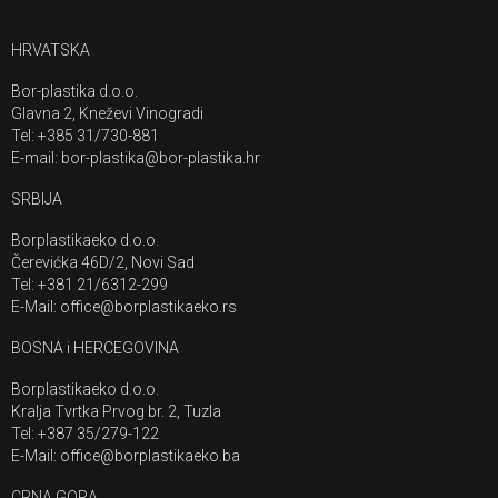
HRVATSKA
Bor-plastika d.o.o.
Glavna 2, Kneževi Vinogradi
Tel: +385 31/730-881
E-mail: bor-plastika@bor-plastika.hr
SRBIJA
Borplastikaeko d.o.o.
Čerevićka 46D/2, Novi Sad
Tel: +381 21/6312-299
E-Mail: office@borplastikaeko.rs
BOSNA i HERCEGOVINA
Borplastikaeko d.o.o.
Kralja Tvrtka Prvog br. 2, Tuzla
Tel: +387 35/279-122
E-Mail: office@borplastikaeko.ba
CRNA GORA