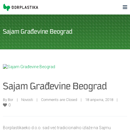
Sajam Građevine Beograd
Sajam Građevine Beograd
By 
Bor
|
Novosti
|
Comments are Closed
|
18 априла, 2018    
|
0
Borplastikaeko d.o.o. sad već tradicionalno izlaže na Sajmu