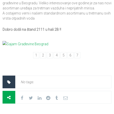
građevine u Beogradu. Veliko interesovanje ove godine je za nas novi
asortiman uređaja za tretman vazduha i neprijatnih mirisa.
A ostajemo verni i našem standardnom asortimanu u tretmanu svih
vrsta otpadnih voda
Dobro došli na štand 2111 u hali 2B !!
1
2
3
4
5
6
7
No tags.