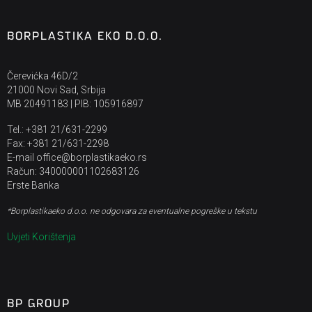
BORPLASTIKA EKO D.O.O.
Čerevićka 46D/2
21000 Novi Sad, Srbija
MB 20491183 | PIB: 105916897
Tel.: +381 21/631-2299
Fax: +381 21/631-2298
E-mail office@borplastikaeko.rs
Račun: 340000001102683126
Erste Banka
*Borplastikaeko d.o.o. ne odgovara za eventualne pogreške u tekstu
Uvjeti Korištenja
BP GROUP