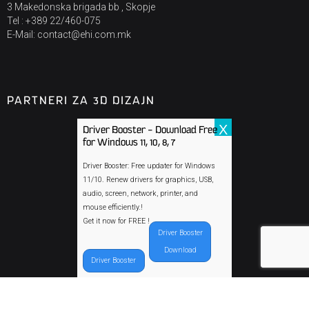
3 Makedonska brigada bb , Skopje
Tel : +389 22/460-075
E-Mail: contact@ehi.com.mk
PARTNERI ZA 3D DIZAJN
X
Driver Booster - Download Free
for Windows 11, 10, 8, 7
Driver Booster: Free updater for Windows
11/10. Renew drivers for graphics, USB,
audio, screen, network, printer, and
mouse efficiently.!
Get it now for FREE !
NOVOSTI
Driver Booster
Download
Srećni Božićni praznici i uspešna, mirna i srećna
Driver Booster
Nova 2026. godina!
Kako se godina polako privodi kraju, želimo da vam
uputimo iskrenu zahvalnost za poverenje, saradnju i