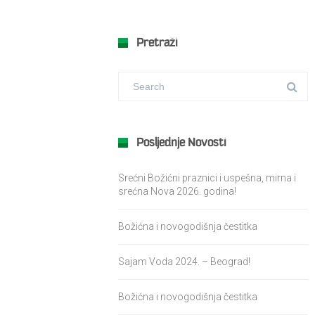
Pretraži
Posljednje Novosti
Srećni Božićni praznici i uspešna, mirna i
srećna Nova 2026. godina!
Božićna i novogodišnja čestitka
Sajam Voda 2024. – Beograd!
Božićna i novogodišnja čestitka