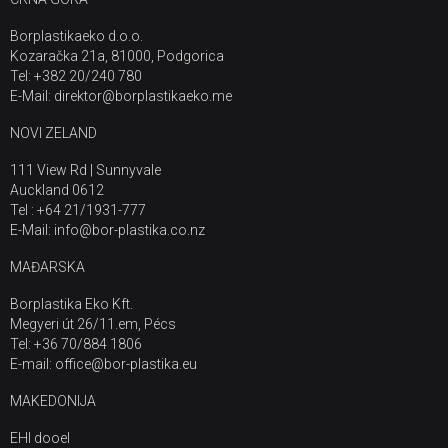
Borplastikaeko d.o.o.
Kozaračka 21a, 81000, Podgorica
Tel: +382 20/240 780
E-Mail: direktor@borplastikaeko.me
NOVI ZELAND
111 View Rd | Sunnyvale
Auckland 0612
Tel : +64 21/1931-777
E-Mail: info@bor-plastika.co.nz
MAĐARSKA
Borplastika Eko Kft.
Megyeri út 26/11.em, Pécs
Tel: +36 70/884 1806
E-mail: office@bor-plastika.eu
MAKEDONIJA
EHI dooel