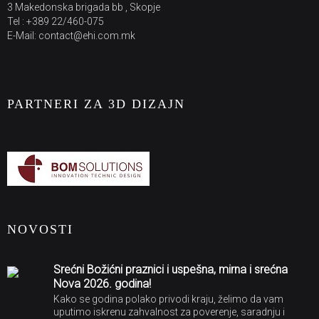
3 Makedonska brigada bb , Skopje
Tel : +389 22/460-075
E-Mail: contact@ehi.com.mk
PARTNERI ZA 3D DIZAJN
NOVOSTI
Srećni Božićni praznici i uspešna, mirna i srećna
Nova 2026. godina!
Kako se godina polako privodi kraju, želimo da vam
uputimo iskrenu zahvalnost za poverenje, saradnju i