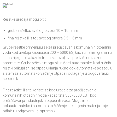
Rešetke uređaja mogu biti :
gruba rešetka; svetlog otvora 10 – 100 mm
fina rešetka ili sito ; svetlog otvora 0,5 – 6 mm
Grube rešetke primenjuju se za prečišćavanje komunalnih otpadnih
voda kod uređaja kapaciteta 200 – 5000 ES, kao i u nekim granama
industrije gde ovakav tretman zadovoljava predviđene izlazne
parametre. Grube rešetke mogu biti ručne i automatske. Kod ručnih
rešetki prikupljeni se otpad uklanja ručno dok automatske poseduju
sistem za automatsko vađenje otpada i odlaganje u odgovarajući
spremnik.
Fine rešetke ili sita koriste se kod uređaja za prečišćavanje
komunalnih otpadnih voda kapaciteta 500 -5000 ES i kod
prečišćavanja industrijskih otpadnih voda. Mogu imati
poluautomatsko i automatsko čišćenje nakupljenih materija koje se
odlažu u odgovarajući spremnik.