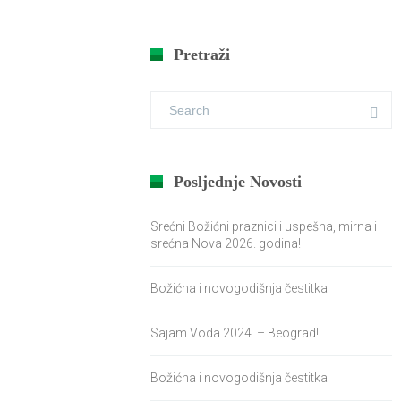
Pretraži
Posljednje Novosti
Srećni Božićni praznici i uspešna, mirna i
srećna Nova 2026. godina!
Božićna i novogodišnja čestitka
Sajam Voda 2024. – Beograd!
Božićna i novogodišnja čestitka