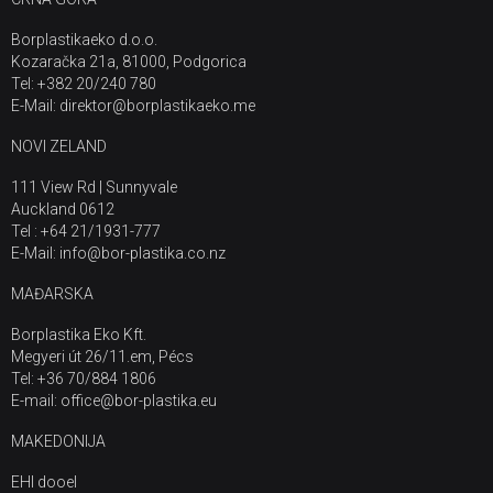
Borplastikaeko d.o.o.
Kozaračka 21a, 81000, Podgorica
Tel: +382 20/240 780
E-Mail: direktor@borplastikaeko.me
NOVI ZELAND
111 View Rd | Sunnyvale
Auckland 0612
Tel : +64 21/1931-777
E-Mail: info@bor-plastika.co.nz
MAĐARSKA
Borplastika Eko Kft.
Megyeri út 26/11.em, Pécs
Tel: +36 70/884 1806
E-mail: office@bor-plastika.eu
MAKEDONIJA
EHI dooel