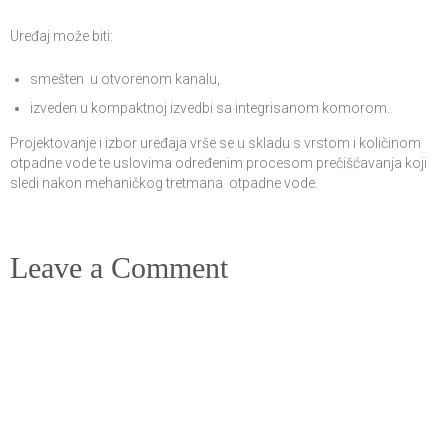
Uređaj može biti:
smešten u otvorenom kanalu,
izveden u kompaktnoj izvedbi sa integrisanom komorom.
Projektovanje i izbor uređaja vrše se u skladu s vrstom i količinom
otpadne vode te uslovima određenim procesom prečišćavanja koji
sledi nakon mehaničkog tretmana otpadne vode.
Leave a Comment