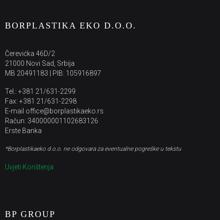
BORPLASTIKA EKO D.O.O.
Čerevićka 46D/2
21000 Novi Sad, Srbija
MB 20491183 | PIB: 105916897
Tel.: +381 21/631-2299
Fax: +381 21/631-2298
E-mail office@borplastikaeko.rs
Račun: 340000001102683126
Erste Banka
*Borplastikaeko d.o.o. ne odgovara za eventualne pogreške u tekstu
Uvjeti Korištenja
BP GROUP