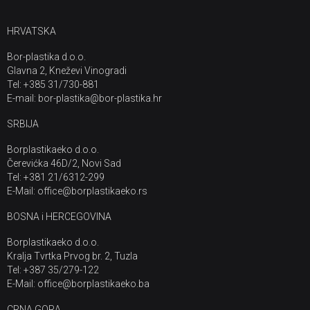
HRVATSKA
Bor-plastika d.o.o.
Glavna 2, Kneževi Vinogradi
Tel: +385 31/730-881
E-mail: bor-plastika@bor-plastika.hr
SRBIJA
Borplastikaeko d.o.o.
Čerevićka 46D/2, Novi Sad
Tel: +381 21/6312-299
E-Mail: office@borplastikaeko.rs
BOSNA i HERCEGOVINA
Borplastikaeko d.o.o.
Kralja Tvrtka Prvog br. 2, Tuzla
Tel: +387 35/279-122
E-Mail: office@borplastikaeko.ba
CRNA GORA