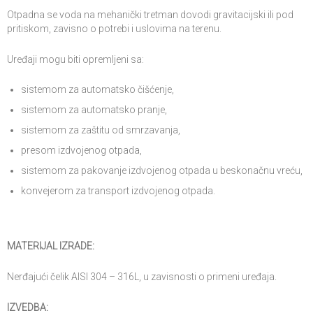
Otpadna se voda na mehanički tretman dovodi gravitacijski ili pod
pritiskom, zavisno o potrebi i uslovima na terenu.
Uređaji mogu biti opremljeni sa:
sistemom za automatsko čišćenje,
sistemom za automatsko pranje,
sistemom za zaštitu od smrzavanja,
presom izdvojenog otpada,
sistemom za pakovanje izdvojenog otpada u beskonačnu vreću,
konvejerom za transport izdvojenog otpada.
MATERIJAL IZRADE:
Nerđajući čelik AISI 304 – 316L, u zavisnosti o primeni uređaja.
IZVEDBA: