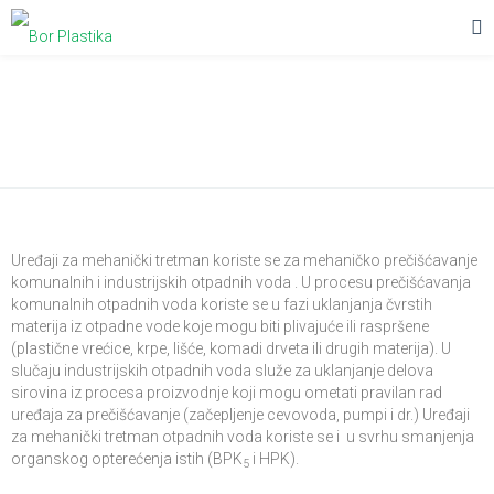
Mehanički tretman otpadnih voda
Uređaji za mehanički tretman koriste se za mehaničko prečišćavanje
komunalnih i industrijskih otpadnih voda . U procesu prečišćavanja
komunalnih otpadnih voda koriste se u fazi uklanjanja čvrstih
materija iz otpadne vode koje mogu biti plivajuće ili raspršene
(plastične vrećice, krpe, lišće, komadi drveta ili drugih materija). U
slučaju industrijskih otpadnih voda služe za uklanjanje delova
sirovina iz procesa proizvodnje koji mogu ometati pravilan rad
uređaja za prečišćavanje (začepljenje cevovoda, pumpi i dr.) Uređaji
za mehanički tretman otpadnih voda koriste se i u svrhu smanjenja
organskog opterećenja istih (BPK
i HPK).
5