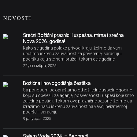
NOVOSTI
Srećni Božićni praznici i uspešna, mirna i srećna
Nova 2026. godina!
Kako se godina polako privodi kraju, želimo da vam
uputimo iskrenu zahvalnost za poverenje, saradnju i
podršku koju ste nam pružali tokom cele godine.
22 децембра, 2025
Božićna i novogodišnja čestitka
Sa ponosom se opraštamo od još jedne uspešne godine
koju su obeležili zalaganje, posvećenost i uspesi koje smo
zajedno postigli. Tokom ove praznične sezone, želimo da
izrazimo našu iskrenu zahvalnost na vašoj neizmernoj
podršci i saradnji.
9 јануара, 2025
Sajam Voda 2024. – Beograd!