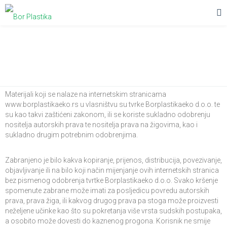
Uvjeti Korištenja
Materijali koji se nalaze na internetskim stranicama
www.borplastikaeko.rs u vlasništvu su tvrke Borplastikaeko d.o.o. te
su kao takvi zaštićeni zakonom, ili se koriste sukladno odobrenju
nositelja autorskih prava te nositelja prava na žigovima, kao i
sukladno drugim potrebnim odobrenjima.
Zabranjeno je bilo kakva kopiranje, prijenos, distribucija, povezivanje,
objavljivanje ili na bilo koji način mijenjanje ovih internetskih stranica
bez pismenog odobrenja tvrtke Borplastikaeko d.o.o. Svako kršenje
spomenute zabrane može imati za posljedicu povredu autorskih
prava, prava žiga, ili kakvog drugog prava pa stoga može proizvesti
neželjene učinke kao što su pokretanja više vrsta sudskih postupaka,
a osobito može dovesti do kaznenog progona. Korisnik ne smije