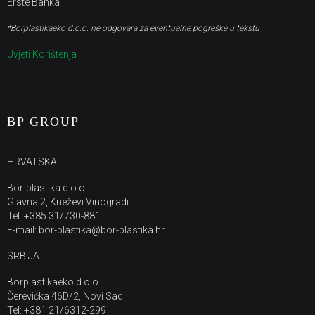
Erste Banka
*Borplastikaeko d.o.o. ne odgovara za eventualne pogreške u tekstu
Uvjeti Korištenja
BP GROUP
HRVATSKA
Bor-plastika d.o.o.
Glavna 2, Kneževi Vinogradi
Tel: +385 31/730-881
E-mail: bor-plastika@bor-plastika.hr
SRBIJA
Borplastikaeko d.o.o.
Čerevićka 46D/2, Novi Sad
Tel: +381 21/6312-299