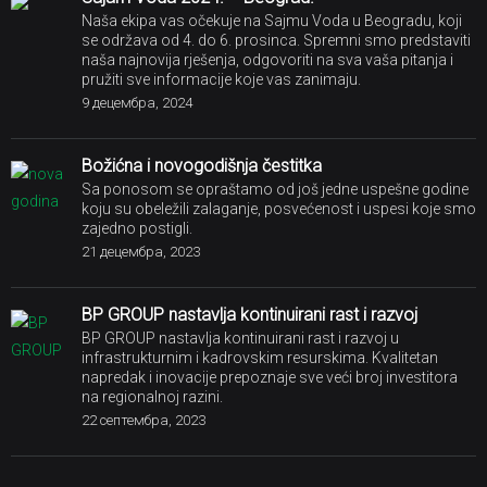
Naša ekipa vas očekuje na Sajmu Voda u Beogradu, koji
se održava od 4. do 6. prosinca. Spremni smo predstaviti
naša najnovija rješenja, odgovoriti na sva vaša pitanja i
pružiti sve informacije koje vas zanimaju.
9 децембра, 2024
Božićna i novogodišnja čestitka
Sa ponosom se opraštamo od još jedne uspešne godine
koju su obeležili zalaganje, posvećenost i uspesi koje smo
zajedno postigli.
21 децембра, 2023
BP GROUP nastavlja kontinuirani rast i razvoj
BP GROUP nastavlja kontinuirani rast i razvoj u
infrastrukturnim i kadrovskim resurskima. Kvalitetan
napredak i inovacije prepoznaje sve veći broj investitora
na regionalnoj razini.
22 септембра, 2023