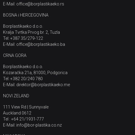
E-Mail: office@borplastikaeko.rs
BOSNA i HERCEGOVINA
Borplastikaeko d.o.o.
Kralja Tvrtka Prvog br. 2, Tuzla
Tel: +387 35/279-122
E-Mail: office@borplastikaeko.ba
CRNA GORA
Borplastikaeko d.o.o.
Kozaračka 21a, 81000, Podgorica
Tel: +382 20/240 780
E-Mail: direktor@borplastikaeko.me
NOVI ZELAND
111 View Rd | Sunnyvale
Auckland 0612
Tel : +64 21/1931-777
E-Mail: info@bor-plastika.co.nz