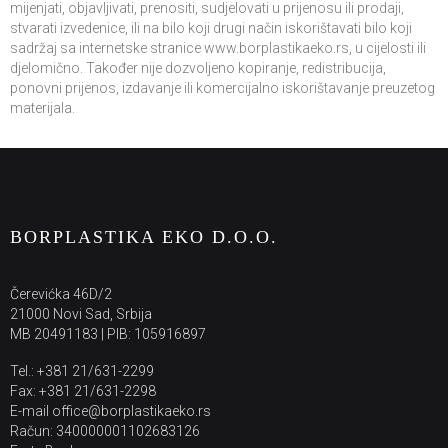
mijenjati, objavljivati, prenositi, sudjelovati u prijenosu ili prodaji,
stvarati izvedenice, ili na bilo koji drugi način iskorištavati bilo koji
sadržaj sa internetske stranice www.borplastikaeko.rs, u cijelosti ili
djelomično. Također nije dozvoljeno kopiranje, redistribucija,
ponovni prijenos, izdavanje ili komercijalno iskorištavanje preuzetog
materijala.
BORPLASTIKA EKO D.O.O.
Čerevićka 46D/2
21000 Novi Sad, Srbija
MB 20491183 | PIB: 105916897
Tel.: +381 21/631-2299
Fax: +381 21/631-2298
E-mail office@borplastikaeko.rs
Račun: 340000001102683126