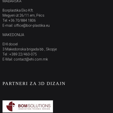
MAĐARSKA
Borplastika Eko Kft.
Megyeri út 26/11.em, Pécs
Tel: +36 70/884 1806
E-mail: office@bor-plastika.eu
MAKEDONIJA
EHI dooel
3 Makedonska brigada bb , Skopje
Tel : +389 22/460-075
E-Mail: contact@ehi.com.mk
PARTNERI ZA 3D DIZAJN